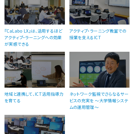
『CaLabo LX』は、活用するほど
アクティブ・ラーニング教室での
アクティブ・ラーニングへの効果
授業を支えるICT
が実感できる
地域と連携して、ICT活用指導力
ネットワーク監視でさらなるサー
を育てる
ビスの充実を ～大学情報システ
ムの運用管理～