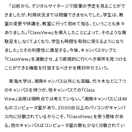
「以前から、デジタルサイネージで授業の予定を見ることがで
きましたが、利用状況までは把握できませんでした。学生は、教
室の変更や休講を、教室に行って初めて知る、ということも多々
ありました。『ClassView』を導入したことによって、そのような無
駄足をしなくてよくなり、学生も時間を有効に使えるようになり
ました」とその利便性に満足する。今後、キャンパスマップと
『ClassView』を連動させ、より直感的に行くべき場所を見つける
ことができる機能を付加するべきかを検討中だという。
東海大学は、湘南キャンパス以外にも高輪、代々木などに７つ
のキャンパスを持つが、他キャンパスでの『Class
VIew』活用は現時点では考えていない。「湘南キャンパスには40
ものコンピュータ室があり、２０００台以上のパソコンがキャンパ
ス内に分散されているからこそ、『ClassVIew』を使う意味があ
る。他のキャンパスはコンピュータ室の数も少なく分散されてい