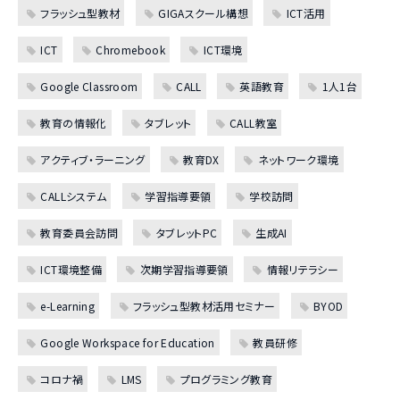
フラッシュ型教材
GIGAスクール構想
ICT活用
ICT
Chromebook
ICT環境
Google Classroom
CALL
英語教育
1人1台
教育の情報化
タブレット
CALL教室
アクティブ・ラーニング
教育DX
ネットワーク環境
CALLシステム
学習指導要領
学校訪問
教育委員会訪問
タブレットPC
生成AI
ICT環境整備
次期学習指導要領
情報リテラシー
e-Learning
フラッシュ型教材活用セミナー
BYOD
Google Workspace for Education
教員研修
コロナ禍
LMS
プログラミング教育