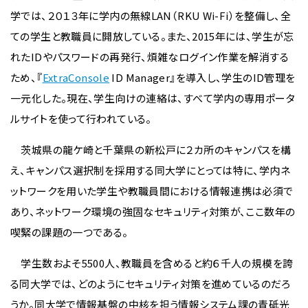
学では、２０１３年に学内の無線LAN（RKU Wi-Fi）を整備し、全
ての学生と教職員に開放している。また、2015年には、学生が忘
れたIDやパスワードの再発行、煩雑なログイン作業を解消する
ため、『
ExtraConsole
ID Manager』を導入し、学生のID管理を
一元化した。現在、学生向けの連絡は、すべて学内の専用ポータ
ルサイトを使って行われている。
茨城県の龍ケ崎と千葉県の新松戸に２カ所のキャンパスを構
え、キャンパス選択制を採用する同大学にとっては特に、学内ネ
ットワークを用いた学生や教職員間における情報連携は必須で
あり、ネットワーク環境の強固なセキュリティ対策が、ここ数年の
喫緊の課題の一つである。
学生数およそ5500人、教職員を含めると約６千人の規模を誇
る同大学では、どのようにセキュリティ対策を進めているのだろ
うか。同大学で情報基盤の中核を担う情報システム課の青砥光