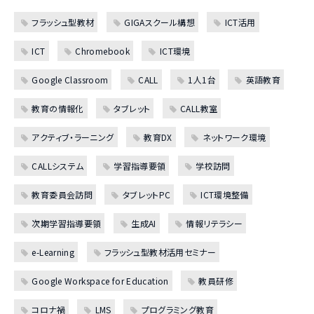
フラッシュ型教材
GIGAスクール構想
ICT活用
ICT
Chromebook
ICT環境
Google Classroom
CALL
1人1台
英語教育
教育の情報化
タブレット
CALL教室
アクティブ・ラーニング
教育DX
ネットワーク環境
CALLシステム
学習指導要領
学校訪問
教育委員会訪問
タブレットPC
ICT環境整備
次期学習指導要領
生成AI
情報リテラシー
e-Learning
フラッシュ型教材活用セミナー
Google Workspace for Education
教員研修
コロナ禍
LMS
プログラミング教育