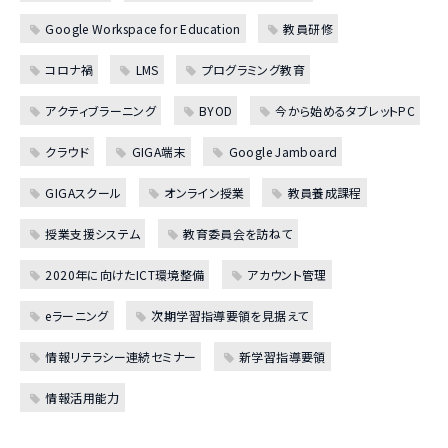
Google Workspace for Education
教員研修
コロナ禍
LMS
プログラミング教育
アクティブラーニング
BYOD
今から始めるタブレットPC
クラウド
GIGA端末
Google Jamboard
GIGAスクール
オンライン授業
教員養成課程
授業支援システム
教育委員会を訪ねて
2020年に向けたICT環境整備
アカウント管理
eラーニング
次期学習指導要領を見据えて
情報リテラシー連続セミナー
新学習指導要領
情報活用能力