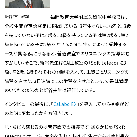
新谷祥生教諭
福岡教育大学附属久留米中学校では、
全校生徒が英語検定に挑戦している。3年生ぐらいになると、3級
を持っていない子は3 級を、3級を持っている子は準2級を、準2
級を持っている子は2級をというように、生徒によって受検するコ
ースが異なる。こうなると、普通教室でのリスニ ングの指導はむ
ずかしい。そこで、新谷先生はCALL教室の『Soft teleco』に3
級、準2級、2級それぞれの問題を入れて、生徒ごとリスニングの
練習をさせた。3日連続でこの学習をさせたところ、効果は満足
のいくも のだったと新谷先生は評価している。
インタビューの最後に、『
CaLabo EX
』を導入してから授業がど
のように変わったかをお聞きした。
「い ちばん感じるのは音声面での指導です。あらかじめ『Soft
teleco』のサーバに音声を入れておけば、生徒たちは教科書を