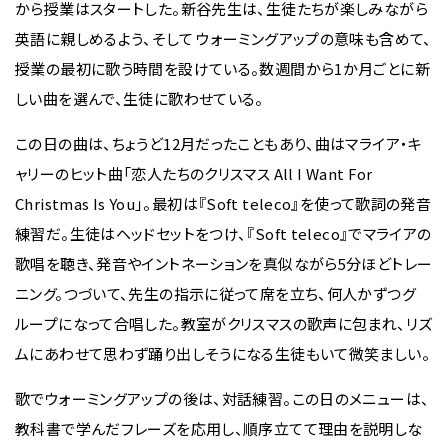
から授業はスタートした。新谷先生は、生徒たちが楽しみながら
英語に親しめるよう、そして ウォーミングアップの意味も含めて、
授業の最初に歌う時間を設けている。数週間から1か月ごとに新
しい曲を選んで、生徒に歌わせている。
この日の曲は、ちょうど12月だったこともあり、曲はマライア・キ
ャリーのヒット曲「恋人たちのクリスマス All I Want For
Christmas Is You」。最初は『Soft teleco』を使って歌詞の発音
練習だ。生徒はヘッドセットをつけ、『Soft teleco』でマライアの
歌唱を聴き、発音やイントネーションを真似ながら5分ほどトレー
ニング。つづいて、先生の指示に従って席を立ち、何人かずつグ
ループになって合唱した。教室がクリスマスの歌声に包まれ、リズ
ムにあわせて思わず踊り出しそうになる生徒もいて微笑ましい。
歌でウォーミングアップの後は、対話練習。この日のメニューは、
教科書で学んだフレーズを応用し、順序立てて理由を説明しな