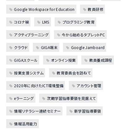
Google Workspace for Education
教員研修
コロナ禍
LMS
プログラミング教育
アクティブラーニング
今から始めるタブレットPC
クラウド
GIGA端末
Google Jamboard
GIGAスクール
オンライン授業
教員養成課程
授業支援システム
教育委員会を訪ねて
2020年に向けたICT環境整備
アカウント管理
eラーニング
次期学習指導要領を見据えて
情報リテラシー連続セミナー
新学習指導要領
情報活用能力