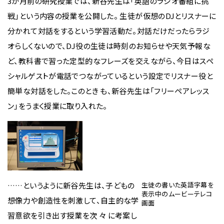
3か月前の研究授業では、新谷先生は「英語のラジオ番組に挑
戦」という内容の授業を公開した。 生徒が仮想のDJとリスナーに
分かれて対話をするという学習活動だ。対話だけだったらラジ
オらしくないので、DJ役の生徒は時刻のお知らせや天気予報な
ど、教科書で習った定型的なフレーズを交えながら、今日はスペ
シャルゲストが電話でつながっているという設定でリスナー役と
簡単な対話をした。このとき も、新谷先生は「フリーペアレッス
ン」をうまく授業に取り入れた。
……というように新谷先生は、子どもの
生徒の書いた英語字幕を
表示中のムービーテレコ
想像力や創造性を刺激して、自主的な学
画面
習意欲を引き出す授業を次 々 に考案し