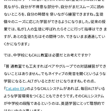
見ながら、自分が不得意な部分や、自分がまだスムーズに読め
ないところを、自分の時間を 使いながら練習できますね。生徒
個々のニーズに応じた学習ができるようになりました。従来の授
業では、私が1人の生徒に呼ばれたらそこに行って指導はでき ま
すが、あとの生徒たちはその間待つか、できないまま通過してい
くかになります」
では、中学校にもCALL教室は必要だとお考えですか？
「普 通教室でも工夫すればペアやグループでの対話練習ができ
ないことはありません。でもネイティブの発音を聞くというような
学習になると、ALTがいるときだ けになりますね。その点、
『
CaLabo EX
』のようなCALLシステムがあれば、毎日ALTがいる
ような学習環境をつくることもできそうです。そのCALLシステム
が中学校の段階であるという のは、英語学習にとって理想的で
はないかなと思います」