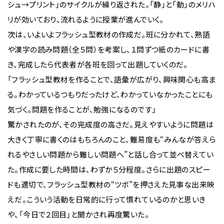
シュ→プリント」のサイクルが繰り返された。「静」と「動」のメリハ
リが効いており、流れるように授業が進んでいく。
次は、いよいよフラッシュ型教材の作成だ。班に分かれて、熟語
や漢字の読み問題（全５問）を考案し、１問ずつ紙のカードに書
き、完成したら代表者が各班を回って出題していくのだ。
「フラッシュ型教材を作ることで、語彙が広がり、興味関心も高ま
る。わかっているつもりだったけど、わかっていなかったことにも
気づく。問題を作ることが、勉強になるのです」
驚かされたのが、その完成度の高さだ。見えやすいように問題は
大きく丁寧に書くのはもちろんのこと、難易度も“みんなが答えら
れるやさしい問題から難しい問題へ”と話し合って並べ替えてい
た。作成に要した時間は、わずか５分程度。さらに出題のスピー
ドも適切で、フラッシュ型教材の“ツボ”を押さえた見事な出来映
えだ。こういう活動を日常的に行って慣れているのかと思いき
や、「今日で２回目」と聞かされ再度驚いた。