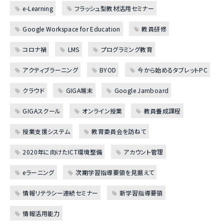
e-Learning
フラッシュ型教材活用セミナー
Google Workspace for Education
教員研修
コロナ禍
LMS
プログラミング教育
アクティブラーニング
BYOD
今から始めるタブレットPC
クラウド
GIGA端末
Google Jamboard
GIGAスクール
オンライン授業
教員養成課程
授業支援システム
教育委員会を訪ねて
2020年に向けたICT環境整備
アカウント管理
eラーニング
次期学習指導要領を見据えて
情報リテラシー連続セミナー
新学習指導要領
情報活用能力