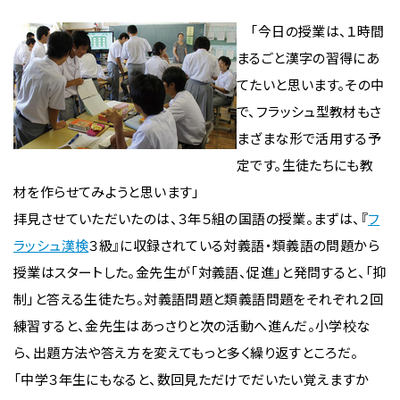
「今日の授業は、１時間
まるごと漢字の習得にあ
てたいと思います。その中
で、フラッシュ型教材もさ
まざまな形で活用する予
定です。生徒たちにも教
材を作らせてみようと思います」
拝見させていただいたのは、３年５組の国語の授業。まずは、『
フ
ラッシュ漢検
３級』に収録されている対義語・類義語の問題から
授業はスタートした。金先生が「対義語、促進」と発問すると、「抑
制」と答える生徒たち。対義語問題と類義語問題をそれぞれ２回
練習すると、金先生はあっさりと次の活動へ進んだ。小学校な
ら、出題方法や答え方を変えてもっと多く繰り返すところだ。
「中学３年生にもなると、数回見ただけでだいたい覚えますか