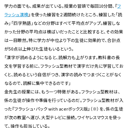
学力の面でも、成果が出ている。授業の冒頭で毎回10分間、『
フ
ラッシュ漢検
』を使った練習を２週間続けたところ、練習した「読
み」「四字熟語」などの分野はすべて平均点がアップ。練習しな
かった分野の平均点は横ばいだったことと比較すると、その効果
は一目瞭然。特に学力が中位より下の生徒に効果的で、合計点
が50点以上伸びた生徒もいるという。
「漢字が読めるようになると、読解力も上がります。教科書の長
文を学習する前に、フラッシュ型教材で漢字だけ先に学習してお
くと、読めるという自信がつき、漢字の読みでつまづくことがなく
なるので、読解に集中できるのです」
金先生の授業には、もう一つ特徴がある。フラッシュ型教材は、
係の生徒が操作や準備を行っているのだ。フラッシュ型教材が入
った『フラッシュ・パック with acerボックス版』（※）を、係の生徒
が次の教室へ運び、大型テレビに接続。ワイヤレスマウスを使っ
て、操作も担当している。