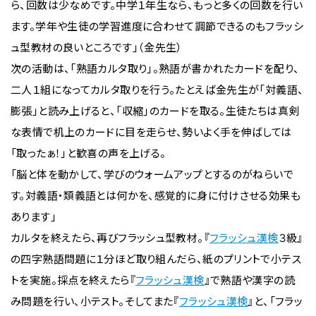
ら、回数は少なめです。中学１年生なら、もっと多くの回数を行い
ます。学年や生徒の学習進度に合わせて調節できるのもフラッシ
ュ型教材の良いところです」（金先生）
次の活動は、「熟語カルタ取り」。熟語が書かれたカードを配り、
二人１組になってカルタ取りを行う。たとえば金先生が「対義語、
膨張」と読み上げると、「収縮」のカードを取る。生徒たちは真剣
な表情で机上のカードに目を走らせ、勢いよく手を伸ばしては
「取ったぁ！」と歓喜の声を上げる。
「脳と体を動かして、学びのウォームアップとするのがねらいで
す。対義語・類義語とは何かを、感覚的に身に付けさせる効果も
あります」
カルタを終えたら、再びフラッシュ型教材。『
フラッシュ漢検
３級』
の四字熟語問題に１分ほど取り組んだら、紙のプリントで小テス
トを実施。採点を終えたら『
フラッシュ漢検
』で熟語や漢字の読
み問題を行い、小テスト。そしてまた『
フラッシュ漢検
』と、「フラッ