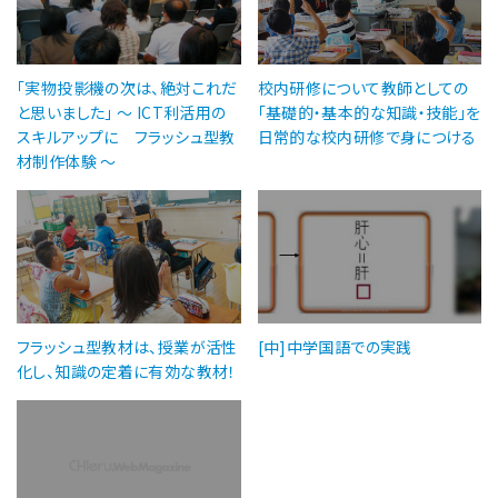
「実物投影機の次は、絶対これだ
校内研修について教師としての
と思いました」 〜 ICT利活用の
「基礎的・基本的な知識・技能」を
スキルアップに フラッシュ型教
日常的な校内研修で身につける
材制作体験 〜
フラッシュ型教材は、授業が活性
[中]中学国語での実践
化し、知識の定着に有効な教材！