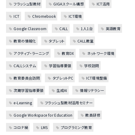
フラッシュ型教材
GIGAスクール構想
ICT活用
ICT
Chromebook
ICT環境
Google Classroom
CALL
1人1台
英語教育
教育の情報化
タブレット
CALL教室
アクティブ・ラーニング
教育DX
ネットワーク環境
CALLシステム
学習指導要領
学校訪問
教育委員会訪問
タブレットPC
ICT環境整備
次期学習指導要領
生成AI
情報リテラシー
e-Learning
フラッシュ型教材活用セミナー
Google Workspace for Education
教員研修
コロナ禍
LMS
プログラミング教育