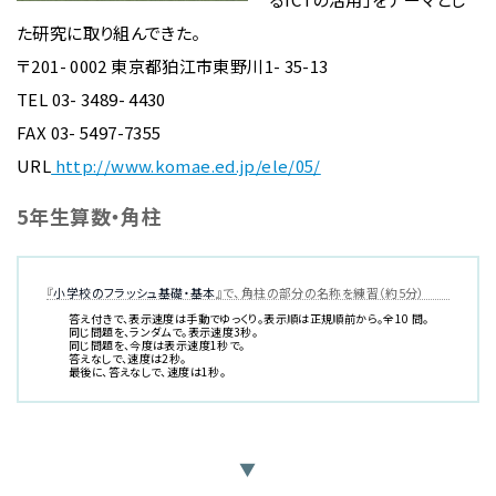
た研究に取り組んできた。
〒201- 0002 東京都狛江市東野川1- 35-13
TEL 03- 3489- 4430
FAX 03- 5497-7355
URL
http://www.komae.ed.jp/ele/05/
5年生算数・角柱
『
小学校のフラッシュ基礎・基本
』で、角柱の部分の名称を練習（約5分）
答え付きで、表示速度は手動でゆっくり。表示順は正規順前から。全10 問。
同じ問題を、ランダムで。表示速度3秒。
同じ問題を、今度は表示速度1秒で。
答えなしで、速度は2秒。
最後に、答えなしで、速度は1秒。
▼