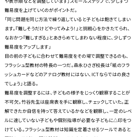
や表示順などを調整しています」スモールステップで、少しずつ
難易度を上げていくのがポイントだ。
「同じ問題を同じ方法で繰り返していると子どもは飽きてしまい
ます。『難しそうだけどやってみよう！』と挑戦心をかきたてられ、
なおかつ『難しすぎる』とあきらめてしまわない程度に、少しずつ
難易度をアップします」
目の前の子どもに合わせて難易度をその場で調整できるのも、
フラッシュ型教材の特長の一つだ。森永ひさぎ校長は「紙のフラ
ッシュカードなどのアナログ教材にはない、ICTならではの良さ
でしょう」と語る。
難易度を調整するには、子どもの様子をじっくり観察することが
不可欠。竹谷先生は座席表を手に観察し、チェックしていた。正
解できたか自信を持って答えているかなどを観察し、一定のレベ
ルに達していない子どもや個別指導が必要な子どもに△印をつ
けている。フラッシュ型教材は知識を定着させるツールであると