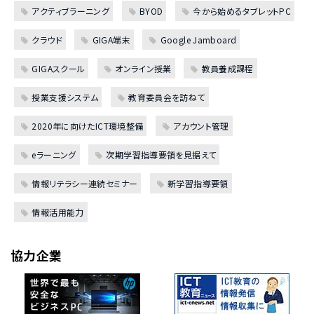
アクティブラーニング
BYOD
今から始めるタブレットPC
クラウド
GIGA端末
Google Jamboard
GIGAスクール
オンライン授業
教員養成課程
授業支援システム
教育委員会を訪ねて
2020年に向けたICT環境整備
アカウント管理
eラーニング
次期学習指導要領を見据えて
情報リテラシー連続セミナー
新学習指導要領
情報活用能力
協力企業