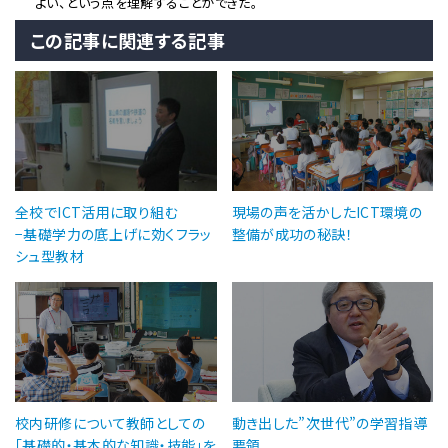
よい、という点を理解することができた。
この記事に関連する記事
全校でICT活用に取り組む
現場の声を活かしたICT環境の
−基礎学力の底上げに効くフラッ
整備が成功の秘訣！
シュ型教材
校内研修について教師としての
動き出した”次世代”の学習指導
「基礎的・基本的な知識・技能」を
要領