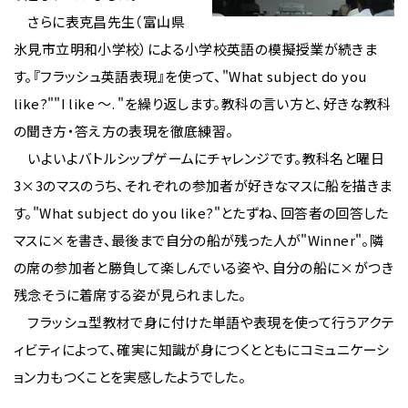
さらに表克昌先生（富山県
氷見市立明和小学校）による小学校英語の模擬授業が続きま
す。『フラッシュ英語表現』を使って、"What subject do you
like?""I like 〜. "を繰り返します。教科の言い方と、好きな教科
の聞き方・答え方の表現を徹底練習。
いよいよバトルシップゲームにチャレンジです。教科名と曜日
3×3のマスのうち、それぞれの参加者が好きなマスに船を描きま
す。"What subject do you like?"とたずね、回答者の回答した
マスに×を書き、最後まで自分の船が残った人が"Winner"。隣
の席の参加者と勝負して楽しんでいる姿や、自分の船に×がつき
残念そうに着席する姿が見られました。
フラッシュ型教材で身に付けた単語や表現を使って行うアクテ
ィビティによって、確実に知識が身につくとともにコミュニケーシ
ョン力もつくことを実感したようでした。