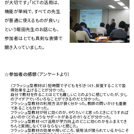
が大切です」
「ICTの活用は、
機能が単純で、すべての先生
が普通に使えるものが良い」
という堀田先生のお話にも、
参加者はとても真剣な表情で
聞き入っていました。
☆参加者の感想
（アンケートより）
（フラッシュ型教材は）短時間で子どもを引きつけ、反復することで習
得効果を上げることが分かった。
自分で教材を作ることはとても難しいことのように感じていたが、少し
のアイデアでいろいろなことができるのだと分かった。
フラッシュ型教材の利用方法が良く分かった。教師の問いかけも重要
であることも分かった。
フラッシュ型教材が何に効くのか、やりたい！と思ったときにどうすれば
よいのか（どのようなサポートがあるのか）などが分かった。
フラッシュ型教材・ICT活用が学力向上のどこに効くのかをふまえてき
ちんと実践しなくてはならないと感じた。
フラッシュ型教材の効果や用いどころ、使用法が限られているからこそ