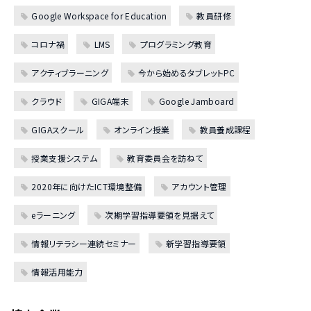
Google Workspace for Education
教員研修
コロナ禍
LMS
プログラミング教育
アクティブラーニング
今から始めるタブレットPC
クラウド
GIGA端末
Google Jamboard
GIGAスクール
オンライン授業
教員養成課程
授業支援システム
教育委員会を訪ねて
2020年に向けたICT環境整備
アカウント管理
eラーニング
次期学習指導要領を見据えて
情報リテラシー連続セミナー
新学習指導要領
情報活用能力