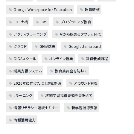
Google Workspace for Education
教員研修
コロナ禍
LMS
プログラミング教育
アクティブラーニング
今から始めるタブレットPC
クラウド
GIGA端末
Google Jamboard
GIGAスクール
オンライン授業
教員養成課程
授業支援システム
教育委員会を訪ねて
2020年に向けたICT環境整備
アカウント管理
eラーニング
次期学習指導要領を見据えて
情報リテラシー連続セミナー
新学習指導要領
情報活用能力