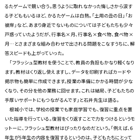
るたゲームで競い合う。思うように取れなかった悔しさから涙す
る子どももいるほど、かるたゲームは白熱。「土用の丑の日」「お
彼岸」など、あまり身近でないものについては子どもたちも少々
戸惑っていたようだが、行事名×月、行事名×食べ物、食べ物×
月…とさまざまな組み合わせで出される問題をこなすうちに、解
答スピードも上がっていった。
「フラッシュ型教材を使うことで、教員の負担もかなり軽くなり
ます。教材はくり返し使えますし、データを印刷すればカードや
掲示物も簡単に作成できます。授業の準備にかかる時間が少な
くなり、その分を他の業務に回せます。これは結局、子どもたちの
手厚いサポートにもつながるんです」と石井先生は語る。
根城小では、学校の授業でも家庭学習でも、復習に重点を置
いた指導を行っている。復習をくり返すことで力をつけるというモ
ットーに、フラッシュ型教材はぴったりなのだという。「例えば、6
年生が5年生の内容を復習するというのは、子どもたちにとって