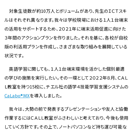
対象生徒数が約10万人とボリュームがあり、先生のＩＣＴスキ
ルはそれぞれ異なります。我々は学校現場における１人１台端末
の活用をサポートするため、２０２１年に端末活用促進に向けた
３年間のアクションプランを作りました。それを基に、各校が自校
版の利活用プランを作成し、さまざまな取り組みを展開している
状況です。
英語学習に関しても、１人１台端末環境を活かした個別最適
の学びの施策を実行したい。その一環として２０２２年８月、ＣＡＬ
Ｌ教室を持つ15校に、チエル社の語学４技能学習支援システムの
CaLabo®MX
を導入しました。
我々は、大勢の前で発表するプレゼンテーションや友人と協働
作業するにはＣＡＬＬ教室がふさわしいと考えており、今後も使用
していく方針です。その上で、ノートパソコンなど持ち運び可能な