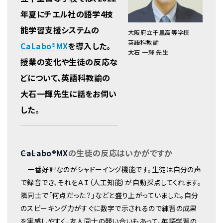
年夏にチエル社の語学4技
能学習支援システムの
大阪府立千里高等学校
英語科教諭
CaLabo®MX
を導入した。
大石 一輝 先生
授業の変化や生徒の反応な
どについて、英語科教諭の
大石一輝先生に話をお伺い
した。
CaLabo®MX
の生徒の反応はいかがですか
一番好評なのがシャドーイング機能です。生徒は自分の声
で録音でき、それをＡＩ（人工知能）が自動採点してくれます。
隣同士で「何点だった？」などと盛り上がっていました。自分
のスピーキング力がすぐに数字で示されるので練習の成果
を実感しやすく、友人同士の競い合いもあって、英語学習の