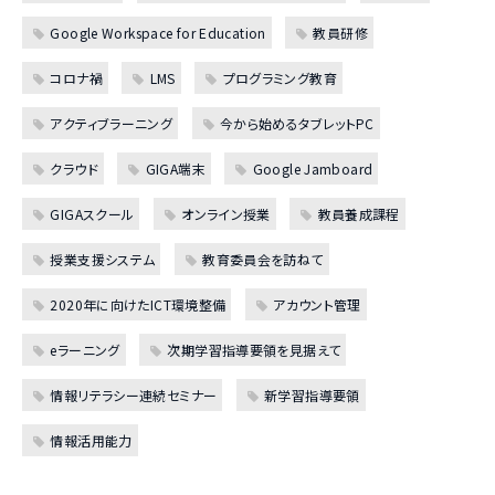
Google Workspace for Education
教員研修
コロナ禍
LMS
プログラミング教育
アクティブラーニング
今から始めるタブレットPC
クラウド
GIGA端末
Google Jamboard
GIGAスクール
オンライン授業
教員養成課程
授業支援システム
教育委員会を訪ねて
2020年に向けたICT環境整備
アカウント管理
eラーニング
次期学習指導要領を見据えて
情報リテラシー連続セミナー
新学習指導要領
情報活用能力