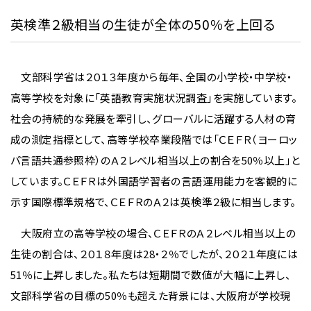
英検準２級相当の生徒が全体の50％を上回る
文部科学省は２０１３年度から毎年、全国の小学校・中学校・
高等学校を対象に「英語教育実施状況調査」を実施しています。
社会の持続的な発展を牽引し、グローバルに活躍する人材の育
成の測定指標として、高等学校卒業段階では「ＣＥＦＲ（ヨーロッ
パ言語共通参照枠）のＡ２レベル相当以上の割合を50％以上」と
しています。ＣＥＦＲは外国語学習者の言語運用能力を客観的に
示す国際標準規格で、ＣＥＦＲのＡ２は英検準２級に相当します。
大阪府立の高等学校の場合、ＣＥＦＲのＡ２レベル相当以上の
生徒の割合は、２０１８年度は28・２％でしたが、２０２１年度には
51％に上昇しました。私たちは短期間で数値が大幅に上昇し、
文部科学省の目標の50％も超えた背景には、大阪府が学校現