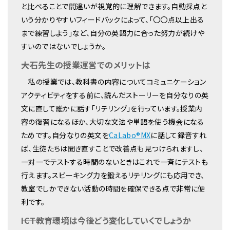
と比べることで間違いが視覚的に理解できます。自動採点と
いう分かりやすいフィードバックによって、「〇〇点以上出る
まで練習しよう」など、自分の英語力に合った努力が続けや
すいのではないでしょうか。
――大石先生の授業運営でのメリットは
私の授業では、教科書の内容についてコミュニケーション
アクティビティをする前に、読んだストーリーを自分なりの英
文に直して誰かに話す「リテリング」を行っています。授業内
容の復習になるほか、大切な文法や単語を使う機会になる
ためです。自分なりの英文を
CaLabo®MX
に話して録音すれ
ば、生徒たちは聞き直すことで改善点も見つけられますし、
一対一でテストする時間のないときはこれで一斉にテストも
行えます。スピーキング力を鍛えるリテリングにも応用でき、
教室でしかできない活動の時間を確保できる点で非常に便
利です。
――ICT教育環境は今後どう変化していくでしょうか