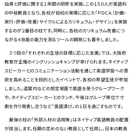
指導と評価に関する１年間の研修を実施。この１５０人が英語科
の中核教員となり、各校が自校の実情に応じた「ＰＤＣＡ（計画・
実行・評価・改善）サイクルによるカリキュラム・デザイン」を実施
するのが２番目の柱です。同時に、各校のカリキュラム改善につ
ながる４技能の能力を測るツールの開発にも着手しました。
３つ目の「それぞれの生徒の目標に応じた支援」では、大阪府
教育庁主催のイングリッシュキャンプが挙げられます。ネイティブ
スピーカーとのコミュニケーション活動を通して英語学習への意
欲を高めることを目的としたイベントで、各校の希望生徒が参加
しました。道案内などの想定場面で英語を使うグループワーク
や、ネイティブスピーカーとのランチ、午後はグループ単位で寸
劇を作り発表し合うなど〝英語漬け〟の１日を過ごすものです。
最後の柱の「外部人材の活用等」はネイティブ英語教員の配置
が該当します。任期の定めのない教員として任用し、日本の教員