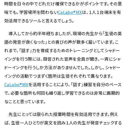
時間を日々の中でどれだけ確保できるかがポイントです。その意
味でも、学習場所を問わない
CaLabo®MX
は、１人１台端末を有
効活用できるツールと言えるでしょう。
導入してから約半年経ちましたが、現場の先生から「生徒の英
語の発音が良くなった」との喜びの声が数多く届いています。こ
れまで、「話す」力を育成するためのトレーニングとしてシャドー
イングを行う際には、録音された音声を全員が聞き、一斉にシャ
ドーイングを行うしか方法がありませんでした。しかし、シャドー
イングの活動でつまずく箇所は生徒それぞれで異なります。
CaLabo®MX
を活用することにより、「話す」練習を自分のペース
で、必要な箇所も何回も繰り返し学習できるのは非常に画期的
なことと思っています。
先生にとっては限られた授業時間を有効活用できます。例え
ば、生徒一人ひとりが英文を読み１人の先生が発音チェックする