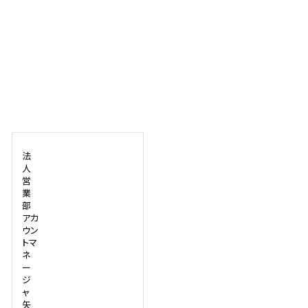
法
人
営
業
部
アカ
ウン
トマ
ネ
ー
ジ
ャ
矢