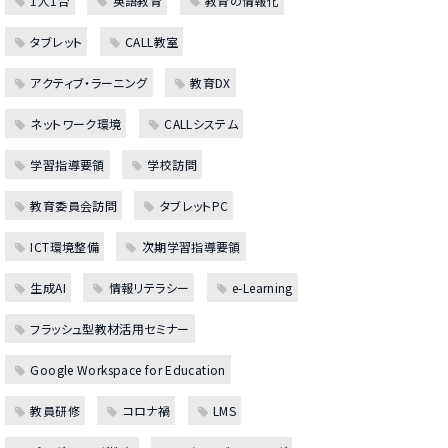
1人1台
英語教育
教育の情報化
タブレット
CALL教室
アクティブ・ラーニング
教育DX
ネットワーク環境
CALLシステム
学習指導要領
学校訪問
教育委員会訪問
タブレットPC
ICT環境整備
次期学習指導要領
生成AI
情報リテラシー
e-Learning
フラッシュ型教材活用セミナー
Google Workspace for Education
教員研修
コロナ禍
LMS