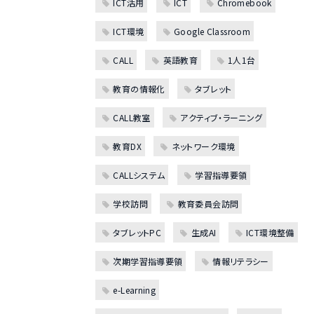
ICT活用
ICT
Chromebook
ICT環境
Google Classroom
CALL
英語教育
1人1台
教育の情報化
タブレット
CALL教室
アクティブ・ラーニング
教育DX
ネットワーク環境
CALLシステム
学習指導要領
学校訪問
教育委員会訪問
タブレットPC
生成AI
ICT環境整備
次期学習指導要領
情報リテラシー
e-Learning