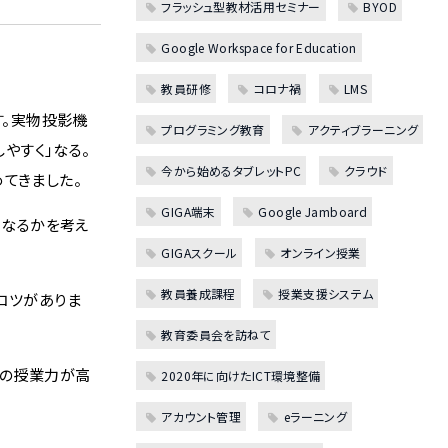
フラッシュ型教材活用セミナー
BYOD
Google Workspace for Education
教員研修
コロナ禍
LMS
す。実物投影機
プログラミング教育
アクティブラーニング
やすく」なる。
今から始めるタブレットPC
クラウド
てきました。
GIGA端末
Google Jamboard
くなるかを考え
GIGAスクール
オンライン授業
教員養成課程
授業支援システム
コツがありま
教育委員会を訪ねて
生の授業力が高
2020年に向けたICT環境整備
アカウント管理
eラーニング