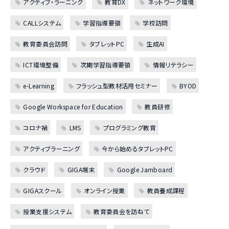
アクティブ・ラーニング
教育DX
ネットワーク環境
CALLシステム
学習指導要領
学校訪問
教育委員会訪問
タブレットPC
生成AI
ICT環境整備
次期学習指導要領
情報リテラシー
e-Learning
フラッシュ型教材活用セミナー
BYOD
Google Workspace for Education
教員研修
コロナ禍
LMS
プログラミング教育
アクティブラーニング
今から始めるタブレットPC
クラウド
GIGA端末
Google Jamboard
GIGAスクール
オンライン授業
教員養成課程
授業支援システム
教育委員会を訪ねて