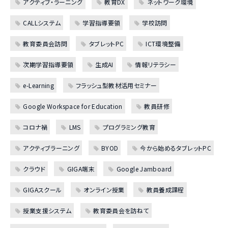
アクティブ・ラーニング
教育DX
ネットワーク環境
CALLシステム
学習指導要領
学校訪問
教育委員会訪問
タブレットPC
ICT環境整備
次期学習指導要領
生成AI
情報リテラシー
e-Learning
フラッシュ型教材活用セミナー
Google Workspace for Education
教員研修
コロナ禍
LMS
プログラミング教育
アクティブラーニング
BYOD
今から始めるタブレットPC
クラウド
GIGA端末
Google Jamboard
GIGAスクール
オンライン授業
教員養成課程
授業支援システム
教育委員会を訪ねて