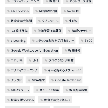
アクティブ・ラーニング
教育DX
ネットワーク環境
CALLシステム
学習指導要領
学校訪問
教育委員会訪問
タブレットPC
生成AI
ICT環境整備
次期学習指導要領
情報リテラシー
e-Learning
フラッシュ型教材活用セミナー
BYOD
Google Workspace for Education
教員研修
コロナ禍
LMS
プログラミング教育
アクティブラーニング
今から始めるタブレットPC
クラウド
GIGA端末
Google Jamboard
GIGAスクール
オンライン授業
教員養成課程
授業支援システム
教育委員会を訪ねて