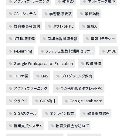
アクティブ・ラーニング
教育DX
ネットワーク環境
CALLシステム
学習指導要領
学校訪問
教育委員会訪問
タブレットPC
生成AI
ICT環境整備
次期学習指導要領
情報リテラシー
e-Learning
フラッシュ型教材活用セミナー
BYOD
Google Workspace for Education
教員研修
コロナ禍
LMS
プログラミング教育
アクティブラーニング
今から始めるタブレットPC
クラウド
GIGA端末
Google Jamboard
GIGAスクール
オンライン授業
教員養成課程
授業支援システム
教育委員会を訪ねて