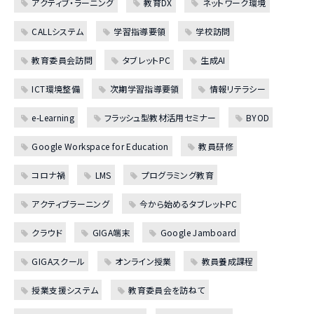
アクティブ・ラーニング
教育DX
ネットワーク環境
CALLシステム
学習指導要領
学校訪問
教育委員会訪問
タブレットPC
生成AI
ICT環境整備
次期学習指導要領
情報リテラシー
e-Learning
フラッシュ型教材活用セミナー
BYOD
Google Workspace for Education
教員研修
コロナ禍
LMS
プログラミング教育
アクティブラーニング
今から始めるタブレットPC
クラウド
GIGA端末
Google Jamboard
GIGAスクール
オンライン授業
教員養成課程
授業支援システム
教育委員会を訪ねて