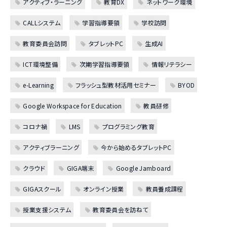
アクティブ・ラーニング
教育DX
ネットワーク環境
CALLシステム
学習指導要領
学校訪問
教育委員会訪問
タブレットPC
生成AI
ICT環境整備
次期学習指導要領
情報リテラシー
e-Learning
フラッシュ型教材活用セミナー
BYOD
Google Workspace for Education
教員研修
コロナ禍
LMS
プログラミング教育
アクティブラーニング
今から始めるタブレットPC
クラウド
GIGA端末
Google Jamboard
GIGAスクール
オンライン授業
教員養成課程
授業支援システム
教育委員会を訪ねて