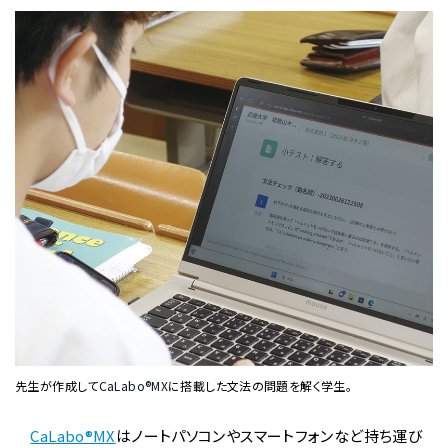
先生が作成して
CaLabo®MX
に搭載した文法の問題を解く学生。
CaLabo®MX
はノートパソコンやスマートフォンなど持ち運び