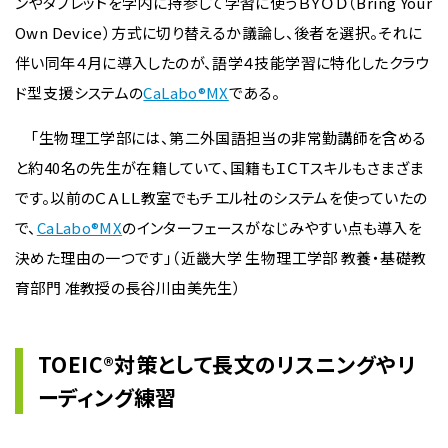
ンやタブレットを学内に持参して学習に使うＢＹＯＤ（Bring Your
Own Device）方式に切り替えるか議論し、後者を選択。それに
伴い同年４月に導入したのが、語学４技能学習に特化したクラウ
ド型支援システムの
CaLabo®MX
である。
「生物理工学部には、第二外国語担当の非常勤講師を含める
と約40名の先生が在籍していて、国籍もＩＣＴスキルもさまざま
です。以前のＣＡＬＬ教室でもチエル社のシステムを使っていたの
で、
CaLabo®MX
のインターフェースがなじみやすい点も導入を
決めた理由の一つです」（近畿大学 生物理工学部 教養・基礎教
育部門 准教授の長谷川由美先生）
TOEIC®対策として長文のリスニングやリ
ーディング練習