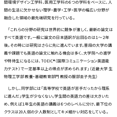
間環境デザイン工学科、医用工学科の６つの学科をベースに、人
間の生活に欠かせない理学・農学・工学・医学の幅広い分野が
融合した領域の最先端研究を行っている。
「これらの分野の研究は世界的に競争が激しく、最新の論文は
すべて英語です。一般に論文の日本語訳が出回るのは１～２年
後。その時には研究はさらに先に進んでいます。普段の大学の講
義や課題でも英語の論文に触れる機会は多く、大学院への進学
や特待生になるには、TOEIC®（国際コミュニケーション英語能
力テスト）で一定基準以上の得点が求められます」（近畿大学 生
物理工学部 教養・基礎教育部門 教授の服部圭子先生）
しかし、同学部には「高等学校で英語が苦手だったから理系
に進んだ」学生が少なくない。学生間の英語力の差は大きいた
め、例えば１年生の英語の講義は６つのレベルに分け、最下位の
クラスは20人弱の少人数制としてキメ細かい対応をしている。