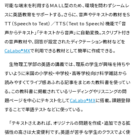
可能な端末を利用するＭＡＬＬ型のため、環境を問わずシームレ
スに英語教育をサポートする。さらに、音声やテキストの教材をＳ
ＴＴ（Speech to Text）／ＴＴＳ（Text to Speech）機能で「音
声からテキスト」「テキストから音声」に自動変換。スクリプト付き
の音声教材や、回答が設定されたディクテーション教材などを
CaLabo®MX
で利用できる教材として簡単に作成できる。
生物理工学部の英語の講義では、理系の学生が興味を持ちや
すいように米国の小学校・中学校・高等学校向け科学雑誌から
読みやすくてライブ感あふれる記事をまとめた教科書を使ってい
る。この教科書に掲載されているリーディングやリスニングの問
題ページを中心にテキスト化して
CaLabo®MX
に搭載。課題登録
することで単語テストなどに使っている。
「テキストさえあれば、オリジナルの問題を作成・追加できる拡
張性の高さは大変便利です。英語が苦手な学生のクラスでよく使