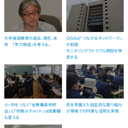
大学英語教育の過去、現在、未
GIGAは「つながるネットワーク」
来 「学力保証」を考える。
が前提
モニタリングでトラブル原因を特
定する
小・中をつなぐ「全教職員研修
先を見据えた自主的な取り組み
会」と「校務はチャット」は授業観
が現場での円滑な活用を実現
も変える