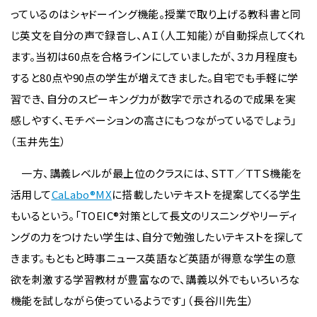
っているのはシャドーイング機能。授業で取り上げる教科書と同
じ英文を自分の声で録音し、ＡＩ（人工知能）が自動採点してくれ
ます。当初は60点を合格ラインにしていましたが、３カ月程度も
すると80点や90点の学生が増えてきました。自宅でも手軽に学
習でき、自分のスピーキング力が数字で示されるので成果を実
感しやすく、モチベーションの高さにもつながっているでしょう」
（玉井先生）
一方、講義レベルが最上位のクラスには、ＳＴＴ／ＴＴＳ機能を
活用して
CaLabo®MX
に搭載したいテキストを提案してくる学生
もいるという。「TOEIC®対策として長文のリスニングやリーディ
ングの力をつけたい学生は、自分で勉強したいテキストを探して
きます。もともと時事ニュース英語など英語が得意な学生の意
欲を刺激する学習教材が豊富なので、講義以外でもいろいろな
機能を試しながら使っているようです」（長谷川先生）