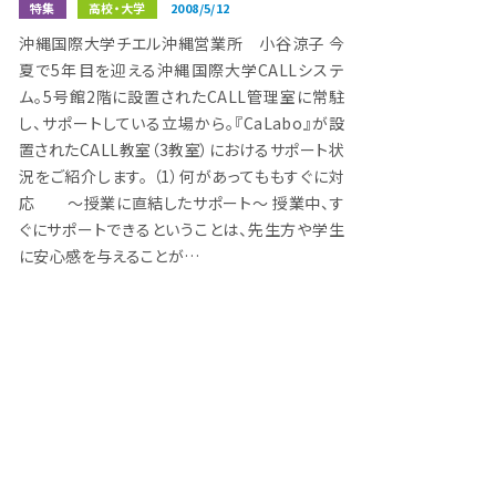
特集
高校・大学
2008/5/12
沖縄国際大学チエル沖縄営業所 小谷涼子 今
夏で5年目を迎える沖縄国際大学CALLシステ
ム。5号館2階に設置されたCALL管理室に常駐
し、サポートしている立場から。『CaLabo』が設
置されたCALL教室（3教室）におけるサポート状
況をご紹介します。 （1）何があってももすぐに対
応 ～授業に直結したサポート～ 授業中、す
ぐにサポートできるということは、先生方や学生
に安心感を与えることが…