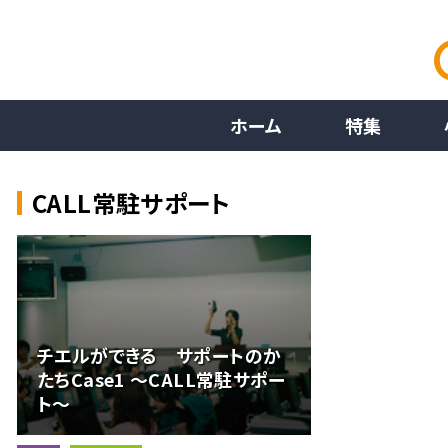
ホーム
特集
CALL常駐サポート
チエルができる サポートのか
たちCase1 ～CALL常駐サポー
ト～