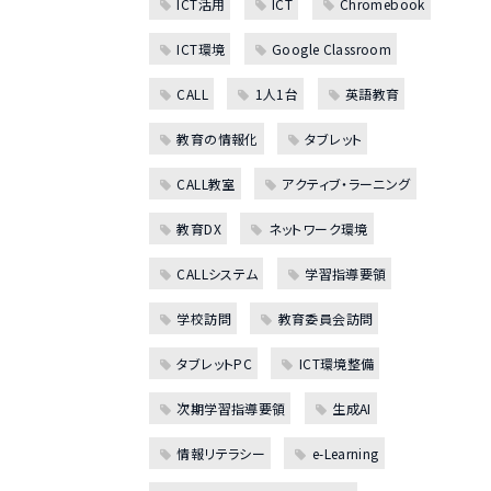
ICT活用
ICT
Chromebook
ICT環境
Google Classroom
CALL
1人1台
英語教育
教育の情報化
タブレット
CALL教室
アクティブ・ラーニング
教育DX
ネットワーク環境
CALLシステム
学習指導要領
学校訪問
教育委員会訪問
タブレットPC
ICT環境整備
次期学習指導要領
生成AI
情報リテラシー
e-Learning