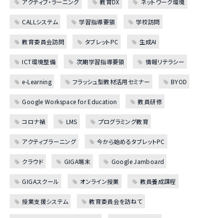
アクティブ・ラーニング
教育DX
ネットワーク環境
CALLシステム
学習指導要領
学校訪問
教育委員会訪問
タブレットPC
生成AI
ICT環境整備
次期学習指導要領
情報リテラシー
e-Learning
フラッシュ型教材活用セミナー
BYOD
Google Workspace for Education
教員研修
コロナ禍
LMS
プログラミング教育
アクティブラーニング
今から始めるタブレットPC
クラウド
GIGA端末
Google Jamboard
GIGAスクール
オンライン授業
教員養成課程
授業支援システム
教育委員会を訪ねて