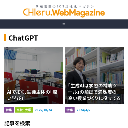
ChatGPT
「生成AIは学習の補助ツ
AIで拓く、生徒主体の「深
ール」の前提で満足度の
い学び」
高い授業づくりに役立てる
特集
高校・大学
特集
2025/10/24
2024/4/5
記事を検索