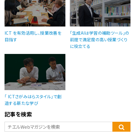
ICT を有効活用し、授業改善を
「生成AIは学習の補助ツール」の
目指す
前提で満足度の高い授業づくり
に役立てる
「 ICTさがみはらスタイル」で創
造する新たな学び
記事を検索