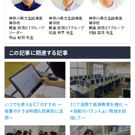
神奈川県立生田東高
神奈川県立生田東高
神奈川県立生田東高
等学校
等学校
等学校
教諭 研究ICTグループ
教諭 研究ICTグループ
教諭 研究ICTグループ
リーダー
松田 恭平 先生
村田 菜月 先生
秋山 紀将 先生
この記事に関連する記事
いつでも使えるICTのすすめ ～
ＩＣＴ活用で英語教育を強化 ～
授業のすきま時間も効果的に活
４技能のバランスよい育成を目
用～
指して～