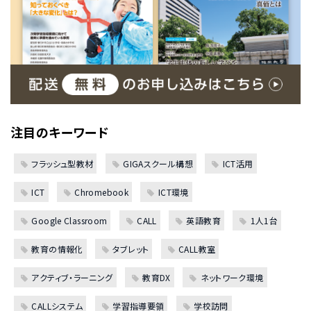
注目のキーワード
フラッシュ型教材
GIGAスクール構想
ICT活用
ICT
Chromebook
ICT環境
Google Classroom
CALL
英語教育
1人1台
教育の情報化
タブレット
CALL教室
アクティブ・ラーニング
教育DX
ネットワーク環境
CALLシステム
学習指導要領
学校訪問