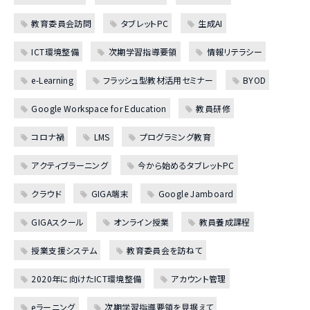
教育委員会訪問
タブレットPC
生成AI
ICT環境整備
次期学習指導要領
情報リテラシー
e-Learning
フラッシュ型教材活用セミナー
BYOD
Google Workspace for Education
教員研修
コロナ禍
LMS
プログラミング教育
アクティブラーニング
今から始めるタブレットPC
クラウド
GIGA端末
Google Jamboard
GIGAスクール
オンライン授業
教員養成課程
授業支援システム
教育委員会を訪ねて
2020年に向けたICT環境整備
アカウント管理
eラーニング
次期学習指導要領を見据えて