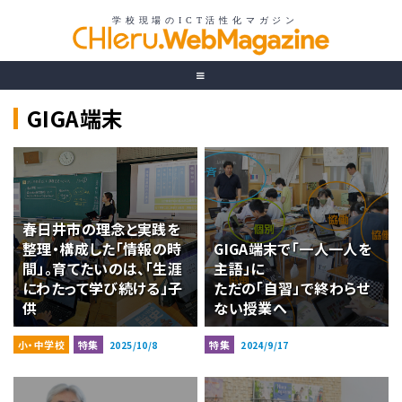
GIGA端末
春日井市の理念と実践を
整理・構成した「情報の時
GIGA端末で「一人一人を
間」。育てたいのは、「生涯
主語」に
にわたって学び続ける」子
ただの「自習」で終わらせ
供
ない授業へ
小・中学校
特集
特集
2025/10/8
2024/9/17