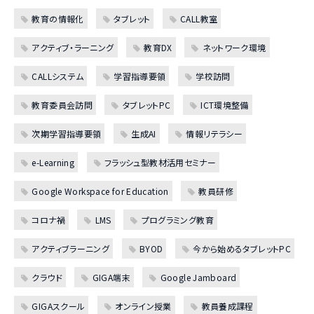
教育の情報化
タブレット
CALL教室
アクティブ・ラーニング
教育DX
ネットワーク環境
CALLシステム
学習指導要領
学校訪問
教育委員会訪問
タブレットPC
ICT環境整備
次期学習指導要領
生成AI
情報リテラシー
e-Learning
フラッシュ型教材活用セミナー
Google Workspace for Education
教員研修
コロナ禍
LMS
プログラミング教育
アクティブラーニング
BYOD
今から始めるタブレットPC
クラウド
GIGA端末
Google Jamboard
GIGAスクール
オンライン授業
教員養成課程