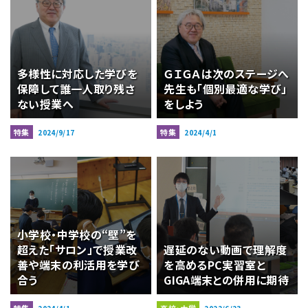
多様性に対応した学びを
ＧＩＧＡは次のステージへ
保障して誰一人取り残さ
先生も「個別最適な学び」
ない授業へ
をしよう
特集
特集
2024/9/17
2024/4/1
小学校・中学校の“壁”を
超えた「サロン」で授業改
遅延のない動画で理解度
善や端末の利活用を学び
を高めるPC実習室と
合う
GIGA端末との併用に期待