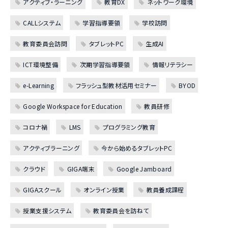
アクティブ・ラーニング
教育DX
ネットワーク環境
CALLシステム
学習指導要領
学校訪問
教育委員会訪問
タブレットPC
生成AI
ICT環境整備
次期学習指導要領
情報リテラシー
e-Learning
フラッシュ型教材活用セミナー
BYOD
Google Workspace for Education
教員研修
コロナ禍
LMS
プログラミング教育
アクティブラーニング
今から始めるタブレットPC
クラウド
GIGA端末
Google Jamboard
GIGAスクール
オンライン授業
教員養成課程
授業支援システム
教育委員会を訪ねて