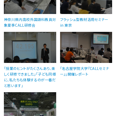
神奈川県内高校外国語科教員対
フラッシュ型教材活用セミナー
象夏季CALL研修会
in 東京
「授業のヒントがたくさんあり、楽
「名古屋学院大学『CALLセミナ
しく研修できました」「子ども同様
ー』」開催レポート
に、私たちも体験するのが一番だ
と思います」