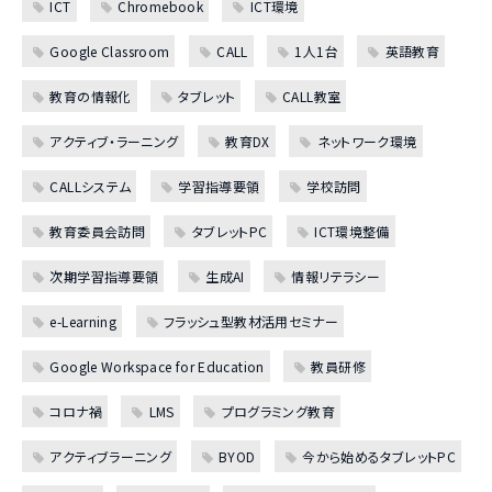
ICT
Chromebook
ICT環境
Google Classroom
CALL
1人1台
英語教育
教育の情報化
タブレット
CALL教室
アクティブ・ラーニング
教育DX
ネットワーク環境
CALLシステム
学習指導要領
学校訪問
教育委員会訪問
タブレットPC
ICT環境整備
次期学習指導要領
生成AI
情報リテラシー
e-Learning
フラッシュ型教材活用セミナー
Google Workspace for Education
教員研修
コロナ禍
LMS
プログラミング教育
アクティブラーニング
BYOD
今から始めるタブレットPC