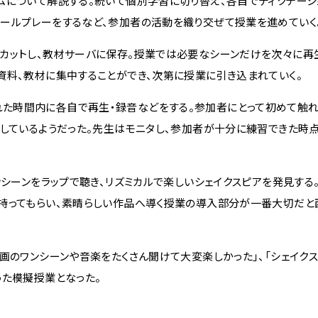
ムについて解説する。続いて個別学習に切り替え、各自でディクテーシ
ールプレーをするなど、参加者の活動を織り交ぜて授業を進めていく
カットし、教材サーバに保存。授業では必要なシーンだけを次々に再
資料、教材に集中することができ、次第に授業に引き込まれていく。
与えられた時間内に各自で再生・録音などをする。参加者にとって初めて触
習しているようだった。先生はモニタし、参加者が十分に練習できた時
ンシーンをラップで聴き、リズミカルで楽しいシェイクスピアを発見する
を持ってもらい、素晴らしい作品へ導く授業の導入部分が一番大切だと
画のワンシーンや音楽をたくさん聞けて大変楽しかった」、「シェイク
った模擬授業となった。