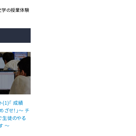
文学の授業体験
(1)「 成績
めざせ！」〜 チ
で生徒のやる
す 〜