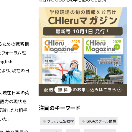
成するための戦略構
化フォーラム理
glish
吉田先生より、現在の日
り、現在日本の英
英語力の現状を
注目のキーワード
反論したり相手
いた。
フラッシュ型教材
GIGAスクール構想