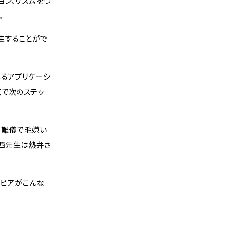
ョン、リズムをつ
。
生することがで
れるアプリケーシ
点で次のステッ
。難儀で毛嫌い
西先生は熱弁さ
スピアがこんな