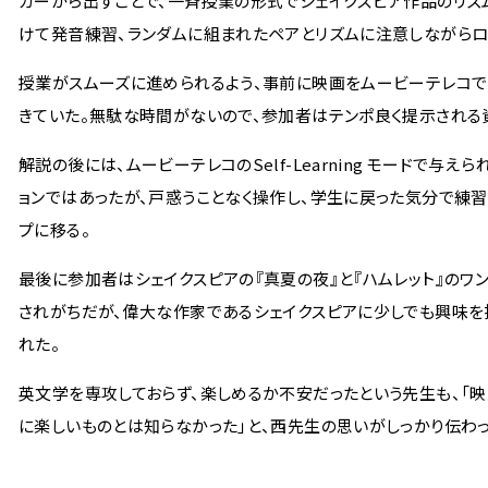
カーから出すことで、一斉授業の形式でシェイクスピア作品のリズ
けて発音練習、ランダムに組まれたペアとリズムに注意しながらロ
授業がスムーズに進められるよう、事前に映画をムービーテレコで
きていた。無駄な時間がないので、参加者はテンポ良く提示される
解説の後には、ムービーテレコのSelf-Learning モードで
ョンではあったが、戸惑うことなく操作し、学生に戻った気分で練
プに移る。
最後に参加者はシェイクスピアの『真夏の夜』と『ハムレット』のワ
されがちだが、偉大な作家であるシェイクスピアに少しでも興味
れた。
英文学を専攻しておらず、楽しめるか不安だったという先生も、「映
に楽しいものとは知らなかった」と、西先生の思いがしっかり伝わ