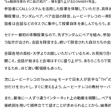
“be動詞を使わずに自己紹介” – 場を盛り上げるDONNERY先生。
参加者にCALLシステムを活用した授業を体験していただき、具体的
験授業は、ランダムペア、ペア会話の録音、ムービーテレコの一斉
加者は会話などのタスクに集中して授業自体を楽しんでもらう。また
セミナー最初の体験授業なので、先ずランダムにペアを組み、参加
う指示が出され、会話を録音する。続いて録音された自分たちの会
全国各地の高校・大学よりお越しいただいているため、お見知り合
聞こえ、会話が始まると会場はすぐに盛り上がり、あちらこちらで
するため、ほど良い緊張感もあった。
次にムービーテレコのTeaching モードで日本人が苦手な”T
分だけをカットし、すぐに使えるよう、ムービーテレコの教材サーバ
また、最後に一人ずつ違うインターネット上の動画を視聴し、ペア
接続詞を用いて順序立てて話すことが求められることから、結果的