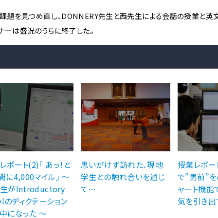
題を見つめ直し、DONNERY先生と西先生による会話の授業と英
ナーは盛況のうちに終了した。
レポート(2)「 あっ！と
思いがけず訪れた、現地
授業レポート
間に4,000マイル」 〜
学生との触れ合いを通じ
で”男前”を
がIntroductory
て…
ャート機能
velのディクテーション
気を引き出
中になった 〜