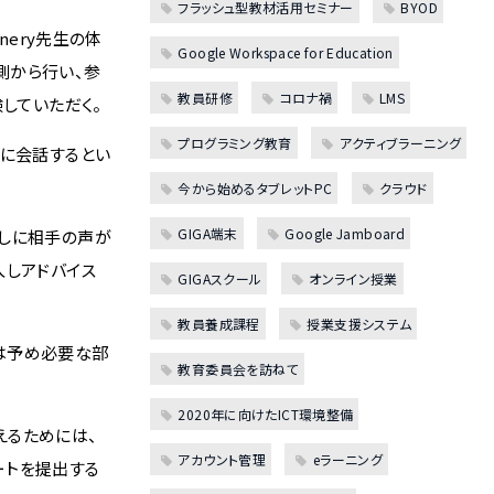
フラッシュ型教材活用セミナー
BYOD
nery先生の体
Google Workspace for Education
側から行い、参
教員研修
コロナ禍
LMS
していただく。
プログラミング教育
アクティブラーニング
ずに会話するとい
今から始めるタブレットPC
クラウド
GIGA端末
Google Jamboard
越しに相手の声が
入しアドバイス
GIGAスクール
オンライン授業
教員養成課程
授業支援システム
オは予め必要な部
教育委員会を訪ねて
2020年に向けたICT環境整備
えるためには、
アカウント管理
eラーニング
ートを提出する