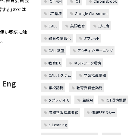
や、教育委員会
ICT活用
ICT
Chromebook
する」のでは
ICT環境
Google Classroom
CALL
英語教育
1人1台
を使い英語に触
教育の情報化
タブレット
。
CALL教室
アクティブ・ラーニング
教育DX
ネットワーク環境
CALLシステム
学習指導要領
e Eng
学校訪問
教育委員会訪問
タブレットPC
生成AI
ICT環境整備
次期学習指導要領
情報リテラシー
e-Learning