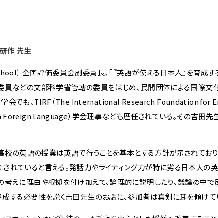
研作 先生
e High School） 企画評価委員会副委員長、「『英語が使える日本人』を育
会委員などの文部科学省管轄の委員をはじめ、民間団体による国際文
he International Research Foundation for En
glish as a Foreign Language）学会理事なども歴任されている。その
た、高校の英語の授業は英語で行うことを基本とする方針が示されてお
たされていると言える。発話力やライティング力が特に劣る日本人の
の考えに理由や根拠を付け加えて、論理的に説明したり、議論の中で
養成する必要性を説く吉田先生のお話に、参加者は真剣に耳を傾けて