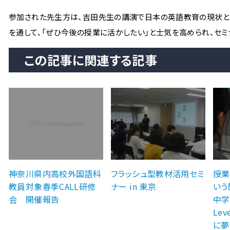
参加された先生方は、吉田先生の講演で日本の英語教育の現状と課
を通して、「ぜひ今後の授業に活かしたい」と士気を高められ、セミ
この記事に関連する記事
神奈川県内高校外国語科
フラッシュ型教材活用セミ
授業
教員対象春季CALL研修
ナー in 東京
いう
会 開催報告
中学生
Le
に夢