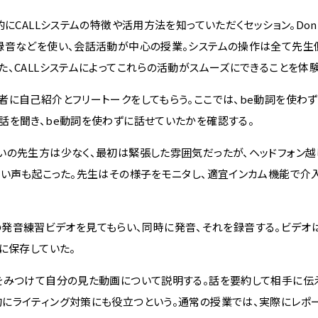
にCALLシステムの特徴や活用方法を知っていただくセッション。Don
録音などを使い、会話活動が中心の授業。システムの操作は全て先生
、CALLシステムによってこれらの活動がスムーズにできることを体験
者に自己紹介とフリートークをしてもらう。ここでは、be動詞を使わ
話を聞き、be動詞を使わずに話せていたかを確認する。
いの先生方は少なく、最初は緊張した雰囲気だったが、ヘッドフォン
笑い声も起こった。先生はその様子をモニタし、適宜インカム機能で介
H”の発音練習ビデオを見てもらい、同時に発音、それを録音する。ビデ
に保存していた。
をみつけて自分の見た動画について説明する。話を要約して相手に伝
にライティング対策にも役立つという。通常の授業では、実際にレポ