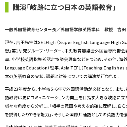
講演「岐路に立つ日本の英語教育」
一般外国語教育センター長／外国語学部英語学科 教授 吉田 
現在、吉田先生はSELHigh （Super English Languag
想」第1研究グループ・リーダー、中央教育審議会外国語専門部
事、小学校英語指導者認定協議会理事などをつとめ、その他、海外学会でも、TIRF（T
Language Education）理事、Asia TEFL（Teaching En
本の英語教育の実状、課題と対策についての講演が行われた。
平成23年度から、小学校5・6年で外国語活動が必修となり、ま
語教育は更にコミュニケーション力向上を目指す大きな岐路に立
様々な角度から分析し、「相手の意図や考えを的確に理解し、自ら
を説得したりできる能力」、そうした国際共通語としての英語力を