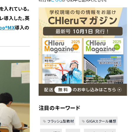
を入れている。
レ導入した。英
bo®MX
導入の
注目のキーワード
フラッシュ型教材
GIGAスクール構想