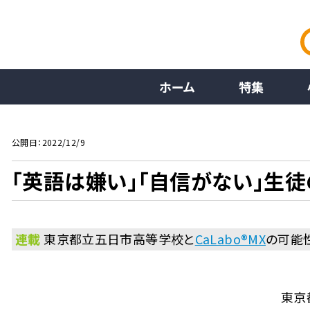
ホーム
特集
公開日：2022/12/9
「英語は嫌い」「自信がない」生
連載
東京都立五日市高等学校と
CaLabo®MX
の可能
東京