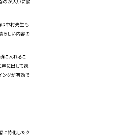
なのか大いに悩
摘は中村先生も
晴らしい内容の
を頭に入れるこ
に声に出して読
イングが有効で
習に特化したク