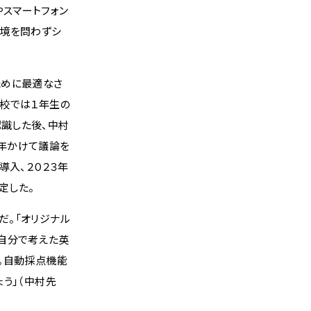
やスマートフォン
環境を問わずシ
ために最適なさ
学校では１年生の
識した後、中村
年かけて議論を
導入、２０２３年
定した。
。「オリジナル
は自分で考えた英
。自動採点機能
う」（中村先