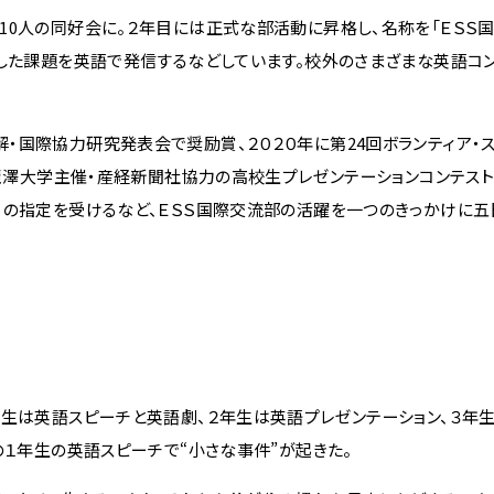
0人の同好会に。２年目には正式な部活動に昇格し、名称を「ＥＳＳ国
連した課題を英語で発信するなどしています。校外のさまざまな英語コ
国際協力研究発表会で奨励賞、２０２０年に第24回ボランティア・ス
、麗澤大学主催・産経新聞社協力の高校生プレゼンテーションコンテス
」の指定を受けるなど、ＥＳＳ国際交流部の活躍を一つのきっかけに
生は英語スピーチと英語劇、２年生は英語プレゼンテーション、３年
の１年生の英語スピーチで“小さな事件”が起きた。