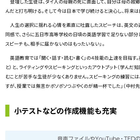
登壇した生徒は、タイ人の母親の死に直面して、自分は母の故郷
んだと打ち明ける。そして今は日本で学び続けると決心し、将来は
人生の選択に揺れる心情を素直に吐露したスピーチは、英文の選
同感で、さらに五日市高等学校の日頃の英語学習で足りない部分と
スピーチも、相手に届かないのはもったいない」――。
英語教育では「聞く・話す・読む・書く」の４技能の上達を目指す
と）と、ライティングやスピーキングといったアウトプット（学んだ
むことが苦手な生徒が少なくありません。スピーキングの練習には
すが、授業では無言かボソボソつぶやくのが精一杯でした」（中村先
小テストなどの作成機能も充実