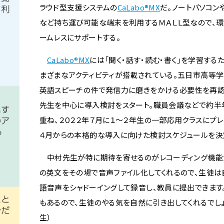
ラウド型支援システムの
CaLabo®MX
だ。ノートパソコン
など持ち運び可能な端末を利用するＭＡＬＬ型なので、
ームレスにサポートする。
CaLabo®MX
には「聞く・話す・読む・書く」を学習する
まざまなアクティビティが搭載されている。五日市高等
英語スピーチの件で発信力に磨きをかける必要性を再認
先生を中心に導入検討をスタート。職員会議などで約半
重ね、２０２２年７月に１～２年生の一部応用クラスにプレ
４月からの本格的な導入に向けた検討スケジュールを決
中村先生が特に期待を寄せるのがレコーディング機能だ
の英文をその場で音声ファイル化してくれるので、生徒
語音声をシャドーイングして録音し、教員に提出できます
もあるので、生徒のやる気を自然に引き出してくれるでしょ
生）