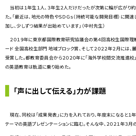
当初は１年生１人、３年生２人だけだったが次第に輪が広がり約1
た。「最近は、地元の特色やＳＤＧｓ（持続可能な開発目標）に関
加し、少しずつ結果が出始めています」（中村先生）
２０１９年に東京都国際教育研究協議会の第４回高校生国際理解・
ード 全国高校生部門 地域ブロック賞、そして２０２２年２月には
受賞した。都教育委員会から２０２０年に「海外学校間交流推進校
の英語教育は軌道に乗り始めた。
「声に出して伝える」力が課題
現在、同校は「成果発表」に力を入れており、年度末になると１年
テーマの英語プレゼンテーションに臨む。そんな中、２０２１年３月