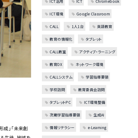
ICT活用
ICT
Chromebook
ICT環境
Google Classroom
CALL
1人1台
英語教育
教育の情報化
タブレット
CALL教室
アクティブ・ラーニング
教育DX
ネットワーク環境
CALLシステム
学習指導要領
学校訪問
教育委員会訪問
タブレットPC
ICT環境整備
次期学習指導要領
生成AI
情報リテラシー
e-Learning
形成」「未来創
る生徒、地域を