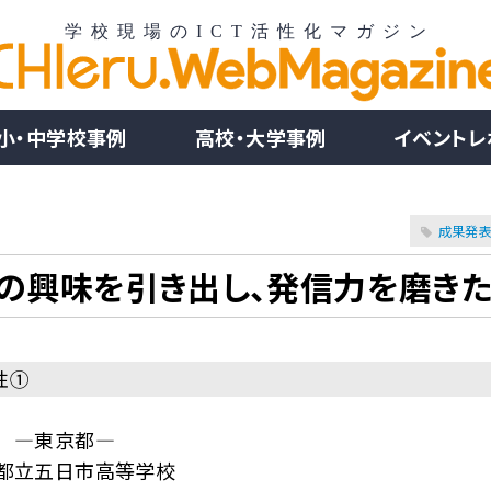
小・中学校事例
高校・大学事例
イベントレ
成果発
徒の興味を引き出し、発信力を磨き
性①
―東京都―
都立五日市高等学校