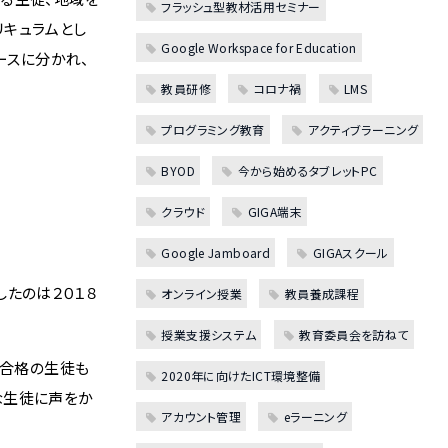
フラッシュ型教材活用セミナー
リキュラムとし
Google Workspace for Education
ースに分かれ、
教員研修
コロナ禍
LMS
プログラミング教育
アクティブラーニング
BYOD
今から始めるタブレットPC
クラウド
GIGA端末
Google Jamboard
GIGAスクール
たのは２０１８
オンライン授業
教員養成課程
授業支援システム
教育委員会を訪ねて
不合格の生徒も
2020年に向けたICT環境整備
な生徒に声をか
アカウント管理
eラーニング