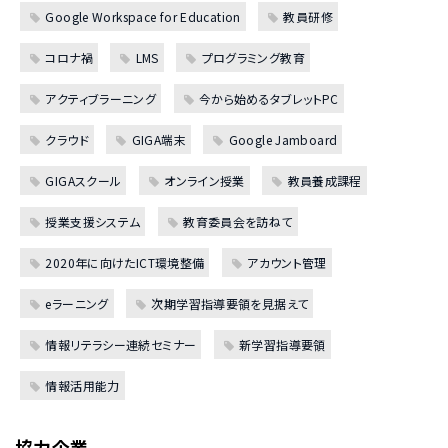
Google Workspace for Education
教員研修
コロナ禍
LMS
プログラミング教育
アクティブラーニング
今から始めるタブレットPC
クラウド
GIGA端末
Google Jamboard
GIGAスクール
オンライン授業
教員養成課程
授業支援システム
教育委員会を訪ねて
2020年に向けたICT環境整備
アカウント管理
eラーニング
次期学習指導要領を見据えて
情報リテラシー連続セミナー
新学習指導要領
情報活用能力
協力企業