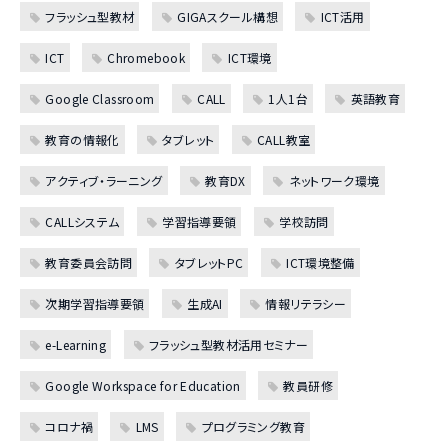
フラッシュ型教材
GIGAスクール構想
ICT活用
ICT
Chromebook
ICT環境
Google Classroom
CALL
1人1台
英語教育
教育の情報化
タブレット
CALL教室
アクティブ・ラーニング
教育DX
ネットワーク環境
CALLシステム
学習指導要領
学校訪問
教育委員会訪問
タブレットPC
ICT環境整備
次期学習指導要領
生成AI
情報リテラシー
e-Learning
フラッシュ型教材活用セミナー
Google Workspace for Education
教員研修
コロナ禍
LMS
プログラミング教育