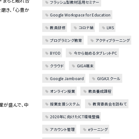
・まちと触れ合
フラッシュ型教材活用セミナー
磨き、「心豊か
Google Workspace for Education
教員研修
コロナ禍
LMS
プログラミング教育
アクティブラーニング
BYOD
今から始めるタブレットPC
クラウド
GIGA端末
Google Jamboard
GIGAスクール
オンライン授業
教員養成課程
授業支援システム
教育委員会を訪ねて
業が盛んで、中
2020年に向けたICT環境整備
アカウント管理
eラーニング