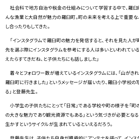
社会科で地方自治や税金の仕組みについて学習する中で、羅臼町
んな漁業と大自然が魅力の羅臼町。町の未来を考える上で重要な
し合ったりもしてきた。
「インスタグラムで羅臼町の魅力を発信すると、それを見た人が町
先を選ぶ際にインスタグラムを参考にする人は多いといわれている
えたらすてきだね、と子供たちにも話しました」
着々とフォロワー数が増えているインスタグラムには、「山がきれい
羅臼町に行きました」というメッセージが届いたり、羅臼小学校の
る」と登藤先生。
小学生の子供たちにとって「日常」である学校や町の様子を「町の
の大きな魅力であり観光資源でもある」という気づきが必要となる
生かすというサイクルが生まれているといえるだろう。
登藤先生は、子供たち自身が積極的にアンテナを張って、インスタ