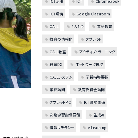
ICT活用
ICT
Chromebook
ICT環境
Google Classroom
CALL
1人1台
英語教育
教育の情報化
タブレット
CALL教室
アクティブ・ラーニング
教育DX
ネットワーク環境
CALLシステム
学習指導要領
学校訪問
教育委員会訪問
タブレットPC
ICT環境整備
次期学習指導要領
生成AI
情報リテラシー
e-Learning