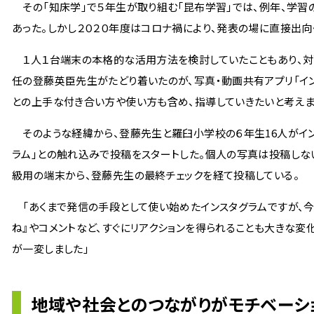
その「知床学」で５年生が取り組む「昆布学習」では、例年、学習
あった。しかし２０２０年度はコロナ禍により、発表の場に直接出向
１人１台端末の本格的な活用方法を検討していたこともあり、対
任の登藤英臣先生がたどり着いたのが、写真・動画共有アプリ「イン
との上手な付き合い方や使い方も含め、指導していきたいと考えま
そのような経緯から、登藤先生と羅臼小学校の６年生16人がイン
ラム」との触れ込みで投稿をスタートした。個人の写真は投稿しな
級用の端末から、登藤先生の最終チェックを経て投稿している。
「あくまで発信の手段として使い始めたインスタグラムですが、今
ね』やコメントなど、すぐにリアクションを得られることも大きな変
が一変しました」
地域や社会とのつながりがモチベーシ