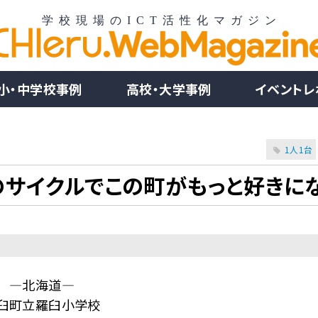
小・中学校事例
高校・大学事例
イベントレ
1人1台
」のサイクルでこの町がもっと好きに
―北海道―
臼町立羅臼小学校