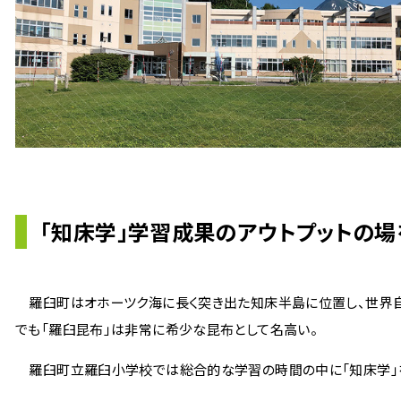
「知床学」学習成果のアウトプットの場
羅臼町はオホーツク海に長く突き出た知床半島に位置し、世界自
でも「羅臼昆布」は非常に希少な昆布として名高い。
羅臼町立羅臼小学校では総合的な学習の時間の中に「知床学」を