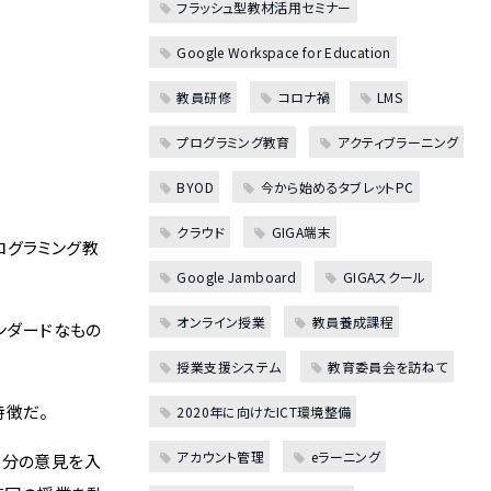
フラッシュ型教材活用セミナー
Google Workspace for Education
教員研修
コロナ禍
LMS
プログラミング教育
アクティブラーニング
BYOD
今から始めるタブレットPC
クラウド
GIGA端末
ログラミング教
Google Jamboard
GIGAスクール
オンライン授業
教員養成課程
ンダードなもの
授業支援システム
教育委員会を訪ねて
特徴だ。
2020年に向けたICT環境整備
アカウント管理
eラーニング
に自分の意見を入