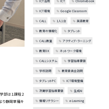
ICT活用
ICT
Chromebook
ICT環境
Google Classroom
CALL
1人1台
英語教育
教育の情報化
タブレット
CALL教室
アクティブ・ラーニング
教育DX
ネットワーク環境
CALLシステム
学習指導要領
学校訪問
教育委員会訪問
タブレットPC
ICT環境整備
次期学習指導要領
生成AI
育学部は１課程２
情報リテラシー
e-Learning
月より静岡草薙キ