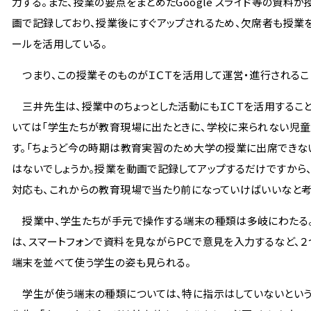
力する。また、授業の要点をまとめたGoogle スライド等の資料が授
画で記録しており、授業後にすぐアップされるため、欠席者も授業をその
ールを活用している。
つまり、この授業そのものがＩＣＴを活用して運営・進行されること
三井先生は、授業中のちょっとした活動にもＩＣＴを活用すること
いては「学生たちが教育現場に出たときに、学校に来られない児童
す。「ちょうど今の時期は教育実習のため大学の授業に出席でき
はないでしょうか。授業を動画で記録してアップするだけですから
対応も、これからの教育現場で当たり前になっていけばいいなと考
授業中、学生たちが手元で操作する端末の種類は多岐にわたる
は、スマートフォンで資料を見ながらＰＣで意見を入力するなど、２
端末を並べて使う学生の姿も見られる。
学生が使う端末の種類については、特に指示はしていないとい