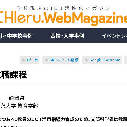
小・中学校事例
高校・大学事例
イベントレ
1人1台
GIGAスクール構想
Google Classroom
教職課程
―静岡県―
常葉大学 教育学部
いつつある。教員のＩＣＴ活用指導力育成のため、文部科学省は教