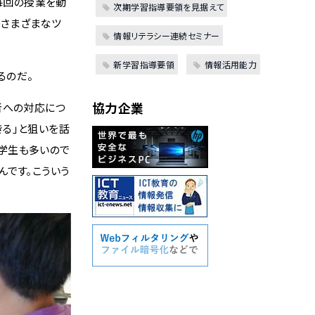
、毎回の授業を動
次期学習指導要領を見据えて
のさまざまなツ
情報リテラシー連続セミナー
新学習指導要領
情報活用能力
るのだ。
協力企業
者への対応につ
る」と狙いを話
学生も多いので
んです。こういう