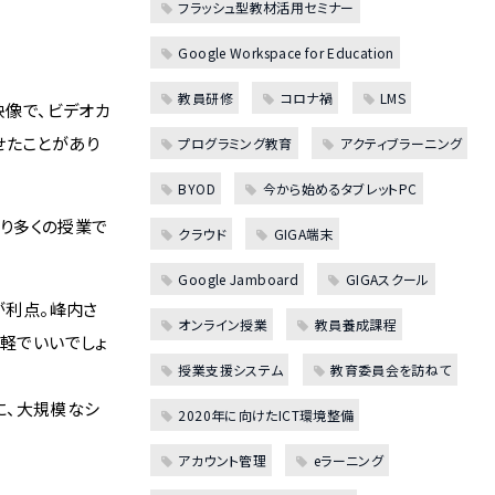
フラッシュ型教材活用セミナー
Google Workspace for Education
教員研修
コロナ禍
LMS
映像で、ビデオカ
させたことがあり
プログラミング教育
アクティブラーニング
BYOD
今から始めるタブレットPC
り多くの授業で
クラウド
GIGA端末
Google Jamboard
GIGAスクール
が利点。峰内さ
オンライン授業
教員養成課程
手軽でいいでしょ
授業支援システム
教育委員会を訪ねて
に、大規模なシ
2020年に向けたICT環境整備
アカウント管理
eラーニング