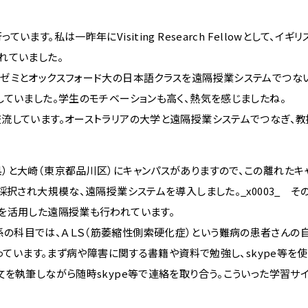
。私は一昨年にVisiting Research Fellowとして、イギ
れていました。
ゼミとオックスフォード大の日本語クラスを遠隔授業システムでつな
ていました。学生のモチベーションも高く、熱気を感じましたね。
流しています。オーストラリアの大学と遠隔授業システムでつなぎ、
と大崎（東京都品川区）にキャンパスがありますので、この離れたキ
択され大規模な、遠隔授業システムを導入しました。_x0003_ そ
ービスを活用した遠隔授業も行われています。
の科目では、ＡＬＳ（筋萎縮性側索硬化症）という難病の患者さんの
っています。まず病や障害に関する書籍や資料で勉強し、skype等を
を執筆しながら随時skype等で連絡を取り合う。こういった学習サ