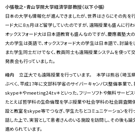
小張敬之・青山学院大学経済学部教授（以下小張）
日本の大学も情報化が進んできましたが、世界はさらにその先を行っています
ード大に８ヵ月ほど留学していたのですが、遠隔授業も盛んに行わ
オックスフォード大は日本語教育も盛んなのですが、慶應義塾大の
大の学生は英語で、オックスフォード大の学生は日本語で、討論をし
また学生同士だけでなく、教員同士も遠隔授業システムを使って交
発表会も行っていました。
峰内
立正大でも遠隔授業を行っています。 本学は熊谷（埼玉県）
ぶべく、平成17年に文部科学省のサイバーキャンパス整備事業で、採
skype＊やmeeting24.tv＊といった、フリーソフトや無料サ
たとえば哲学科の生命倫理を学ぶ授業や社会学科の社会調査関係
設と教室をskype等でつなぎ、学生たちとコミュニケーションを行
話した上で、実習として患者さんのいる施設を訪問し、その後も論文
進められています。