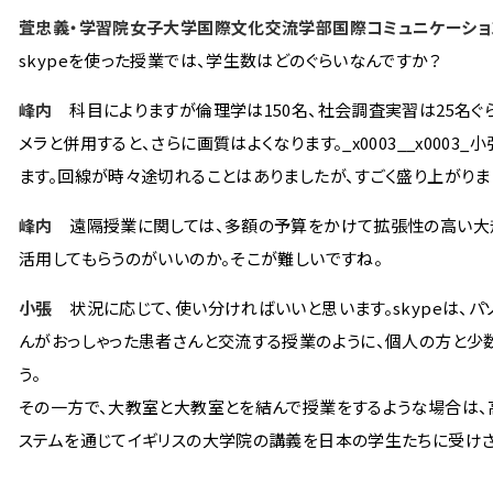
萓忠義・学習院女子大学国際文化交流学部国際コミュニケーショ
skypeを使った授業では、学生数はどのぐらいなんですか？
峰内
科目によりますが倫理学は150名、社会調査実習は25名ぐ
メラと併用すると、さらに画質はよくなります。_x0003__x000
ます。回線が時々途切れることはありましたが、すごく盛り上がりま
峰内
遠隔授業に関しては、多額の予算をかけて拡張性の高い大規
活用してもらうのがいいのか。そこが難しいですね。
小張
状況に応じて、使い分ければいいと思います。skypeは、パ
んがおっしゃった患者さんと交流する授業のように、個人の方と少数
う。
その一方で、大教室と大教室とを結んで授業をするような場合は、
ステムを通じてイギリスの大学院の講義を日本の学生たちに受けさ