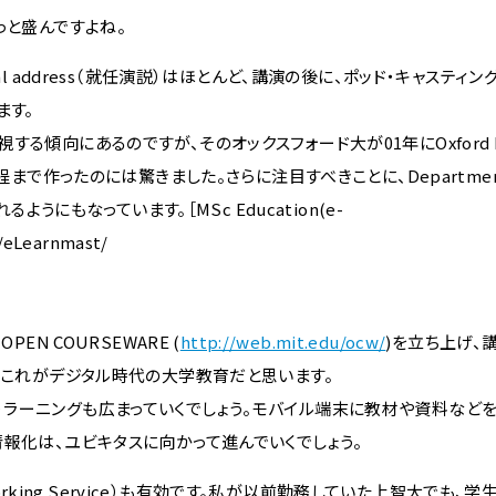
っと盛んですよね。
 address（就任演説）はほとんど、講演の後に、ポッド・キャスティ
ます。
傾向にあるのですが、そのオックスフォード大が01年にOxford Int
設立し、博士課程まで作ったのには驚きました。さらに注目すべきことに、Departmen
うにもなっています。［MSc Education(e-
s/eLearnmast/
N COURSEWARE (
http://web.mit.edu/ocw/
)を立ち上げ、
。これがデジタル時代の大学教育だと思います。
モバイル・ラーニングも広まっていくでしょう。モバイル端末に教材や資料など
報化は、ユビキタスに向かって進んでいくでしょう。
orking Service）も有効です。私が以前勤務していた上智大でも、