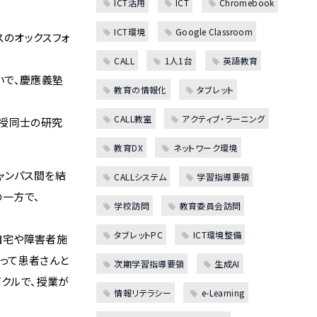
ICT活用
ICT
Chromebook
ICT環境
Google Classroom
リスのオックスフォ
CALL
1人1台
英語教育
いで、慶應義塾
教育の情報化
タブレット
CALL教室
アクティブ・ラーニング
教授同士の研究
教育DX
ネットワーク環境
ャンパス間を結
CALLシステム
学習指導要領
の一方で、
学校訪問
教育委員会訪問
タブレットPC
ICT環境整備
自宅や障害者施
使って患者さんと
次期学習指導要領
生成AI
イクルで、授業が
情報リテラシー
e-Learning