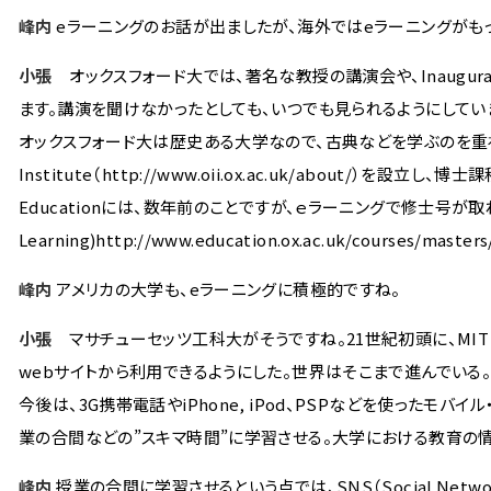
峰内
eラーニングのお話が出ましたが、海外ではeラーニングがも
小張
オックスフォード大では、著名な教授の講演会や、Inaugural
ます。講演を聞けなかったとしても、いつでも見られるようにしてい
オックスフォード大は歴史ある大学なので、古典などを学ぶのを重視する
Institute（http://www.oii.ox.ac.uk/about/）を
Educationには、数年前のことですが、ｅラーニングで修士号が取れるよ
Learning)http://www.education.ox.ac.uk/courses/master
峰内
アメリカの大学も、eラーニングに積極的ですね。
小張
マサチューセッツ工科大がそうですね。21世紀初頭に、MIT OPE
webサイトから利用できるようにした。世界はそこまで進んでいる
今後は、3G携帯電話やiPhone, iPod、PSPなどを使った
業の合間などの”スキマ時間”に学習させる。大学における教育の情
峰内
授業の合間に学習させるという点では、SNS（Social Netw