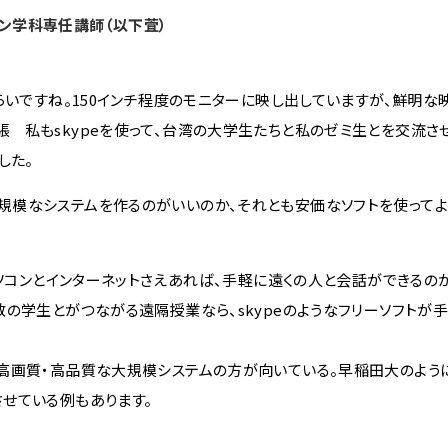
ン学科専任講師（以下萓）
らいですね。150インチ程度のモニターに映し出していますが、鮮明な
3_小張 私もskypeを使って、台湾の大学生たちと私のゼミ生とを交流
した。
模なシステムを作るのがいいのか、それとも安価なソフトを使ってよ
ソコンとインターネットさえあれば、手軽に遠くの人と会話ができるの
の学生とがつながる遠隔授業なら、skypeのようなフリーソフトが
高画質・高品質な大規模システムの方が向いている。早稲田大のよう
せている例もあります。