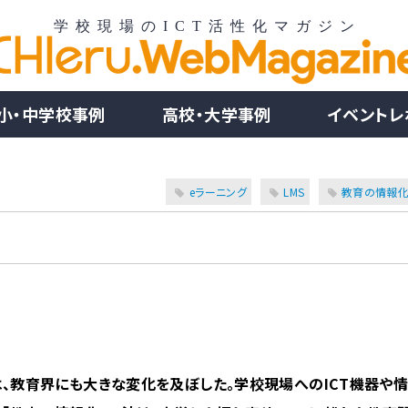
小・中学校事例
高校・大学事例
イベントレ
eラーニング
LMS
教育の情報
、教育界にも大きな変化を及ぼした。学校現場へのICT機器や