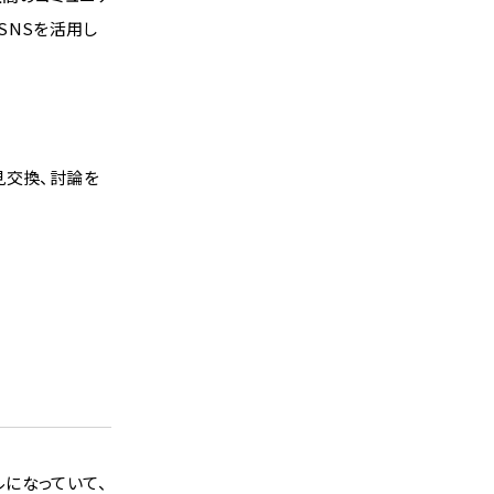
SNSを活用し
見交換、討論を
になっていて、