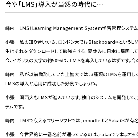
今や「LMS」導入が当然の時代に…
峰内
LMS（Learning Management System学習管理
小張
私の知り合いから、ロンドン大ではBlackboard＊という
生はそれをダウンロードして勉強をする。夏休みに日本に帰国してい
今、イギリスの大学の約50％は、ＬＭＳを導入しているはずです。今
峰内
私が以前勤務していた上智大では、3種類のLMSを運用してい
LMSの導入と活用に成功した好例でしょうね。
小張
関西大もLMSが進んでいます。独自のシステムを開発して、
テムです。
峰内
LMSで使えるフリーソフトでは、moodle＊とSakai＊が有
小張
今世界的に一番名前が通っているのは、sakaiですね。オックス