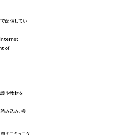
ングで配信してい
ernet
t of
講義や教材を
を読み込み、授
学生間のコミュニケ