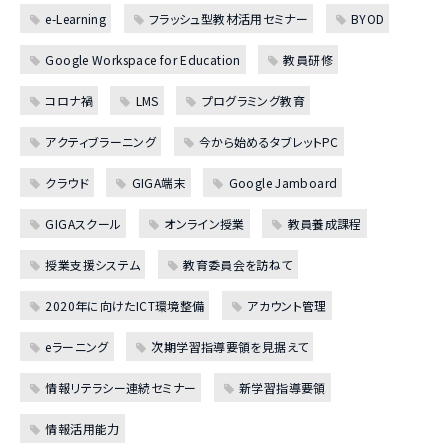
e-Learning
フラッシュ型教材活用セミナー
BYOD
Google Workspace for Education
教員研修
コロナ禍
LMS
プログラミング教育
アクティブラーニング
今から始めるタブレットPC
クラウド
GIGA端末
Google Jamboard
GIGAスクール
オンライン授業
教員養成課程
授業支援システム
教育委員会を訪ねて
2020年に向けたICT環境整備
アカウント管理
eラーニング
次期学習指導要領を見据えて
情報リテラシー連続セミナー
新学習指導要領
情報活用能力