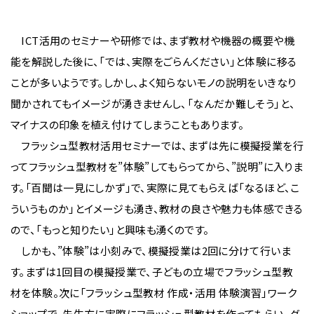
ICT活用のセミナーや研修では、まず教材や機器の概要や機
能を解説した後に、「では、実際をごらんください」と体験に移る
ことが多いようです。しかし、よく知らないモノの説明をいきなり
聞かされてもイメージが湧きませんし、「なんだか難しそう」と、
マイナスの印象を植え付けてしまうこともあります。
フラッシュ型教材活用セミナーでは、まずは先に模擬授業を行
ってフラッシュ型教材を”体験”してもらってから、”説明”に入りま
す。「百聞は一見にしかず」で、実際に見てもらえば「なるほど、こ
ういうものか」とイメージも湧き、教材の良さや魅力も体感できる
ので、「もっと知りたい」と興味も湧くのです。
しかも、”体験”は小刻みで、模擬授業は2回に分けて行いま
す。まずは1回目の模擬授業で、子どもの立場でフラッシュ型教
材を体験。次に「フラッシュ型教材 作成・活用 体験演習」ワーク
ショップで、先生方に実際にフラッシュ型教材を作ってもらい、グ