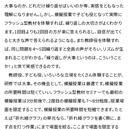
大事なのか、どれだけ繰り返せばいいのか等、実感をともなった
理解になりません。しかし、模擬授業で子ども役となって実際に
フラッシュ型教材を体験すれば、繰り返しの大切さがよくわかり
ます。1回目よりも2回目の方が楽に答えられるし、自信が出てく
ると大きな声で答えられるようになる。また教師役を体験すれ
ば、同じ問題を4～5回繰り返すと全員の声がそろい、リズムが生
まれることがわかる。「繰り返しが大事というのは、こういうこと
か！」と体で実感できるのです。
教師役、子ども役、いろいろな立場をたくさん体験することが、
研修では大事。その機会として、模擬授業は最適です。模擬授業
の所要時間は短くていい。フラッシュ型教材セミナーでも最初の
模擬授業は3分前後で、2度目の模擬授業も7～8分程度。授業場
面を限定することで、模擬授業の所要時間を短縮できます。たと
えば「折れ線グラフ」の単元なら、「折れ線グラフを書く際に、ま
ず点を打つ作業」にまで場面を絞る。ここまで場面を限定する