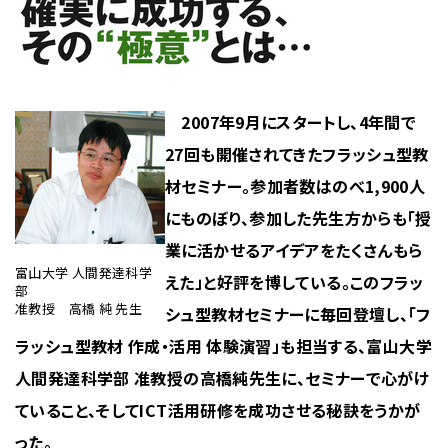
2007年9月にスタートし、4年間で
27回も開催されてきたフラッシュ型教
材セミナー。参加者数はのべ1,900人
にものぼり、参加した先生方からも「授
業に活かせるアイデアをたくさんもら
富山大学 人間発達科学
えた」と好評を博している。このフラッ
部
准教授 高橋 純 先生
シュ型教材セミナーに毎回登壇し、「フ
ラッシュ型教材 作成・活用 体験演習」も担当する、富山大学
人間発達科学部 准教授の高橋純先生に、セミナーで心がけ
ていること、そしてICT活用研修を成功させる秘訣をうかが
った。