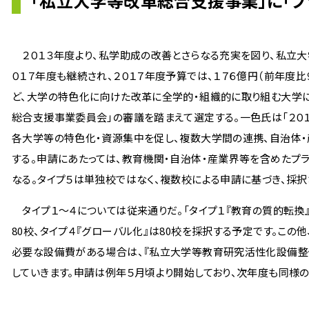
「私立大学等改革総合支援事業」に「プ
２０１３年度より、私学助成の改善とさらなる充実を図り、私立大
０１７年度も継続され、２０１７年度予算では、１７６億円（前年度
ど、大学の特色化に向けた改革に全学的・組織的に取り組む大学に
総合支援事業委員会」の審議を踏まえて選定する。一色氏は「２０１７
各大学等の特色化・資源集中を促し、複数大学間の連携、自治体・
する。申請にあたっては、教育機関・自治体・産業界等を含めたプ
なる。タイプ５は単独校ではなく、複数校による申請に基づき、採択
タイプ１〜４については従来通りだ。「タイプ１『教育の質的転換』は
80校、タイプ４『グローバル化』は80校を採択する予定です。この
必要な設備費がある場合は、『私立大学等教育研究活性化設備整備
していきます。申請は例年５月頃より開始しており、次年度も同様