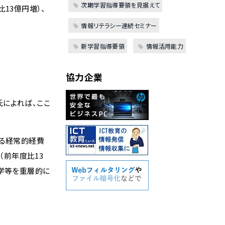
次期学習指導要領を見据えて
13億円増）、
情報リテラシー連続セミナー
新学習指導要領
情報活用能力
協力企業
によれば、ここ
係る経常的経費
（前年度比13
大学等を重層的に