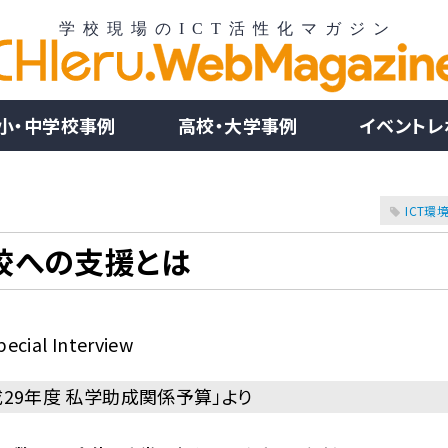
小・中学校事例
高校・大学事例
イベントレ
ICT環
校への支援とは
pecial Interview
29年度 私学助成関係予算」より