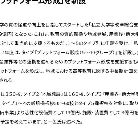
ラットフォーム形成」を新設
学の質の促進や向上を目指してスタートした「私立大学等改革総合支
比９億円）となった。これは、教育の質的転換や地域発展、産業界・他大
対して重点的に支援するものだ。１〜５のタイプ別に申請を受け、「
年度は、タイプ『プラットフォーム形成（５〜10グループ）』を新設し
産業界等との連携を進めるためのプラットフォーム形成を支援するも
ラットフォームを形成し、地域における高等教育に関する中長期計画を
される。
３５０校、タイプ２『地域発展』は１６０校、タイプ３『産業界・他大学
他、タイプ１〜４の新規採択校50〜60校とタイプ５採択校を対象に、取
事業』より活性化設備費として13億円、施設・装置費として３億円
の予定を考えています」と一色氏は述べた。