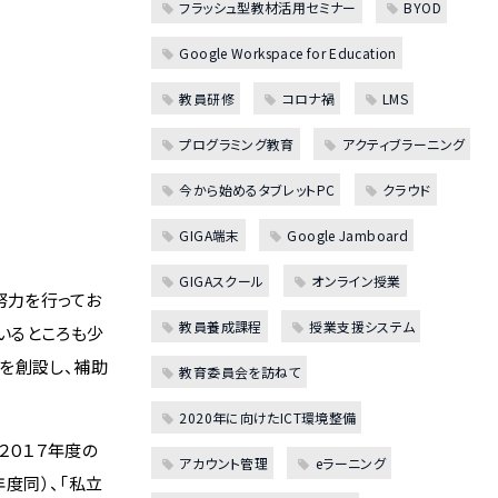
フラッシュ型教材活用セミナー
BYOD
Google Workspace for Education
教員研修
コロナ禍
LMS
プログラミング教育
アクティブラーニング
今から始めるタブレットPC
クラウド
GIGA端末
Google Jamboard
GIGAスクール
オンライン授業
努力を行ってお
教員養成課程
授業支援システム
いるところも少
を創設し、補助
教育委員会を訪ねて
2020年に向けたICT環境整備
２０１７年度の
アカウント管理
eラーニング
度同）、「私立