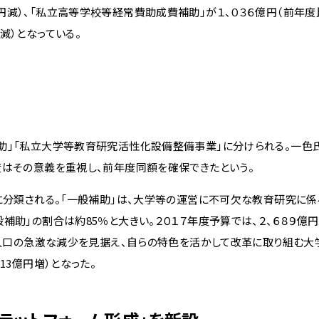
減）、「私立高等学校等経常費助成費補助」が１、０３６億円（前年度比
減）となっている。
助」「私立大学等教育研究活性化設備整備事業」に分けられる。一色氏
度はその意義を重視し、前年度同額を確保できたという。
に分類される。「一般補助」は、大学等の運営に不可欠な教育研究に
助」の割合は約85％と大きい。２０１７年度予算では、２、６８９億円
8歳人口の急激な減少を見据え、自らの特色を活かして改革に取り組む
13億円増）となった。