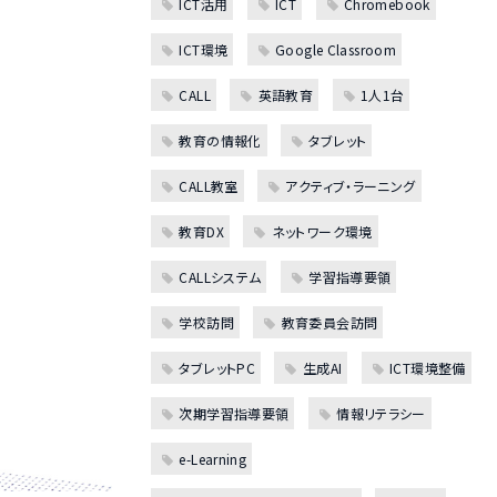
ICT活用
ICT
Chromebook
ICT環境
Google Classroom
CALL
英語教育
1人1台
教育の情報化
タブレット
CALL教室
アクティブ・ラーニング
教育DX
ネットワーク環境
CALLシステム
学習指導要領
学校訪問
教育委員会訪問
タブレットPC
生成AI
ICT環境整備
次期学習指導要領
情報リテラシー
e-Learning