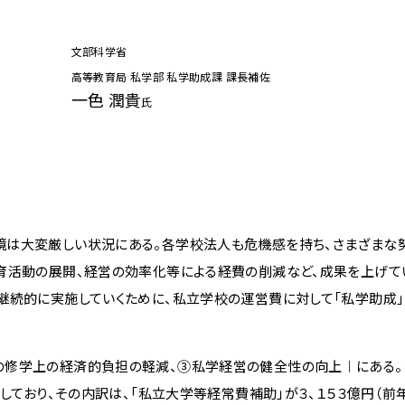
文部科学省
高等教育局 私学部 私学助成課 課長補佐
一色 潤貴
氏
は大変厳しい状況にある。各学校法人も危機感を持ち、さまざまな
育活動の展開、経営の効率化等による経費の削減など、成果を上げて
継続的に実施していくために、私立学校の運営費に対して「私学助成」
修学上の経済的負担の軽減、③私学経営の健全性の向上︱にある。
しており、その内訳は、「私立大学等経常費補助」が３、１５３億円（前年