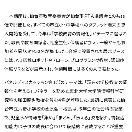
本講座は、仙台市教育委員会が仙台市ＰＴＡ協議会との共ss
催で開催した。すべての市立小・中学校へのタブレット端末の導
入開始を受けて、今年は「学校教育の情報化」がテーマに選ばれ
た。教員や教育関係者、児童生徒、保護者に加え、一般からも参
加者を募り、約450名が集まった。会場に設置された展示ブース
には、ＡＩ搭載ロボットやドローン、プログラミング教材、認知症
体験ＶＲなどが展示され、休憩時間には多くの人で賑わった。
パネルディスカッション第１部のテーマは、「現在の学校教育の情
報化を考える」。パネラーを務めた東北大学大学院情報科学研
究科の堀田龍也教授を含む４名が登壇した。最初に発表した仙
台市立六郷小学校の菅原弘一校長は、５年生の社会科の授業
で、児童らが情報を「集め」「まとめ」「伝える」姿を紹介。情報活
用能力は子供の成長に合わせて段階的に育成することが重要