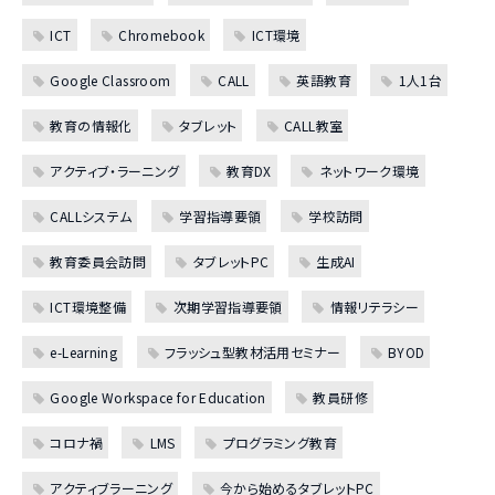
ICT
Chromebook
ICT環境
Google Classroom
CALL
英語教育
1人1台
教育の情報化
タブレット
CALL教室
アクティブ・ラーニング
教育DX
ネットワーク環境
CALLシステム
学習指導要領
学校訪問
教育委員会訪問
タブレットPC
生成AI
ICT環境整備
次期学習指導要領
情報リテラシー
e-Learning
フラッシュ型教材活用セミナー
BYOD
Google Workspace for Education
教員研修
コロナ禍
LMS
プログラミング教育
アクティブラーニング
今から始めるタブレットPC