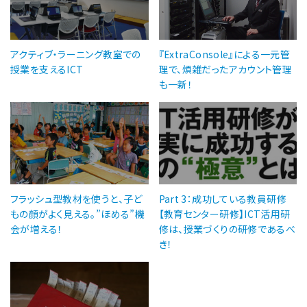
アクティブ・ラーニング教室での
『ExtraConsole』による一元管
授業を支えるICT
理で、煩雑だったアカウント管理
も一新！
フラッシュ型教材を使うと、子ど
Part 3：成功している教員研修
もの顔がよく見える。”ほめる”機
【教育センター研修】ICT活用研
会が増える！
修は、授業づくりの研修であるべ
き！