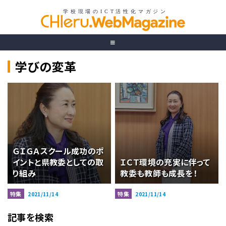
学びの変革
ＧＩＧＡスクール成功のポ
イントと県教委としての取
ＩＣＴ環境の充実に伴って
り組み
教委も教師も成長を！
特集
特集
2021/11/14
2021/11/14
記事を検索