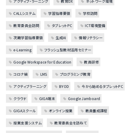
アクティブ・ラーニング
教育DX
ネットワーク環境
CALLシステム
学習指導要領
学校訪問
教育委員会訪問
タブレットPC
ICT環境整備
次期学習指導要領
生成AI
情報リテラシー
e-Learning
フラッシュ型教材活用セミナー
Google Workspace for Education
教員研修
コロナ禍
LMS
プログラミング教育
アクティブラーニング
BYOD
今から始めるタブレットPC
クラウド
GIGA端末
Google Jamboard
GIGAスクール
オンライン授業
教員養成課程
授業支援システム
教育委員会を訪ねて