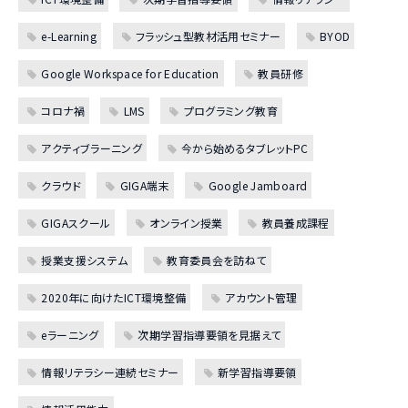
e-Learning
フラッシュ型教材活用セミナー
BYOD
Google Workspace for Education
教員研修
コロナ禍
LMS
プログラミング教育
アクティブラーニング
今から始めるタブレットPC
クラウド
GIGA端末
Google Jamboard
GIGAスクール
オンライン授業
教員養成課程
授業支援システム
教育委員会を訪ねて
2020年に向けたICT環境整備
アカウント管理
eラーニング
次期学習指導要領を見据えて
情報リテラシー連続セミナー
新学習指導要領