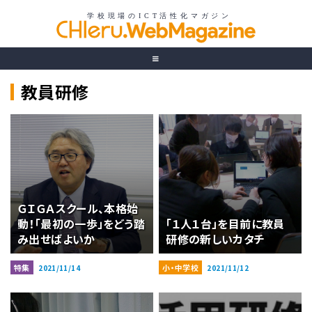
教員研修
ＧＩＧＡスクール、本格始
動！「最初の一歩」をどう踏
「１人１台」を目前に教員
み出せばよいか
研修の新しいカタチ
特集
小・中学校
2021/11/14
2021/11/12