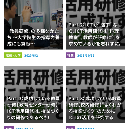
Part 2：ICTが”包丁”な
「教員研修」の多様なかた
ら、ICT活用研修は”料理
ち ～大学院生の指導力養
教室”。教師が研修に何を
成にも貢献～
求めているかを忘れずに。
高校・大学
特集
2020/6/2
2011/10/11
Part 3：成功している教員
Part 3：成功している教員
研修【教育センター研修】
研修【校内研修】”よくわか
ICT活用研修は、授業づく
る授業づくり”のために
りの研修であるべき！
ICTの活用を研究する