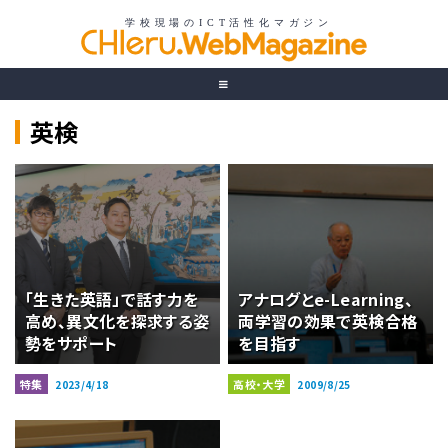
英検
「生きた英語」で話す力を
アナログとe-Learning、
高め、異文化を探求する姿
両学習の効果で英検合格
勢をサポート
を目指す
特集
高校・大学
2023/4/18
2009/8/25