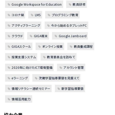
Google Workspace for Education
教員研修
コロナ禍
LMS
プログラミング教育
アクティブラーニング
今から始めるタブレットPC
クラウド
GIGA端末
Google Jamboard
GIGAスクール
オンライン授業
教員養成課程
授業支援システム
教育委員会を訪ねて
2020年に向けたICT環境整備
アカウント管理
eラーニング
次期学習指導要領を見据えて
情報リテラシー連続セミナー
新学習指導要領
情報活用能力
協力企業