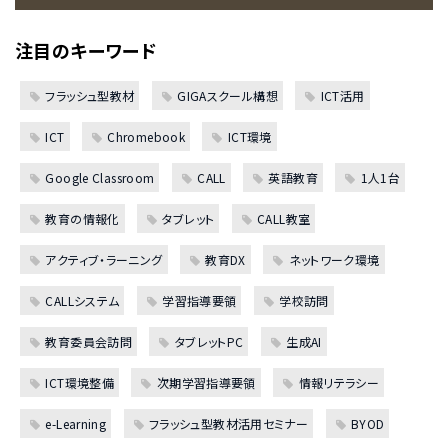
注目のキーワード
フラッシュ型教材
GIGAスクール構想
ICT活用
ICT
Chromebook
ICT環境
Google Classroom
CALL
英語教育
1人1台
教育の情報化
タブレット
CALL教室
アクティブ・ラーニング
教育DX
ネットワーク環境
CALLシステム
学習指導要領
学校訪問
教育委員会訪問
タブレットPC
生成AI
ICT環境整備
次期学習指導要領
情報リテラシー
e-Learning
フラッシュ型教材活用セミナー
BYOD