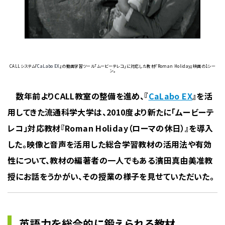
CALLシステム『
CaLabo EX
』の動画学習ツール「ムービーテレコ」に対応した教材『Roman Holiday』映画の1シー
ン。
数年前よりCALL教室の整備を進め、『
CaLabo EX
』を活
用してきた流通科学大学は、2010度より新たに「ムービーテ
レコ」対応教材『Roman Holiday（ローマの休日）』を導入
した。映像と音声を活用した総合学習教材の活用法や有効
性について、教材の編著者の一人でもある濱田真由美准教
授にお話をうかがい、その授業の様子を見せていただいた。
英語力を総合的に鍛えられる教材