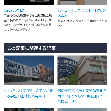
CaLabo® EX
ムービーテレコ（ソフトテレコ）対
全国のCALL教室のうち、2教室に1教
応教材
室は使われている『CaLabo EX』。 す
進学や就職に役立つ！ 充実のラインア
っきりしたデザインと新しい機能と共
ップ
に、バージョンアップ！
この記事に関連する記事
「いつでも・どこでも」の学びが育
個別最適な指導と業務効率化を
てる学生の主体性と英語力
両立！ 導入から5年目を迎えた
『MX』活用術