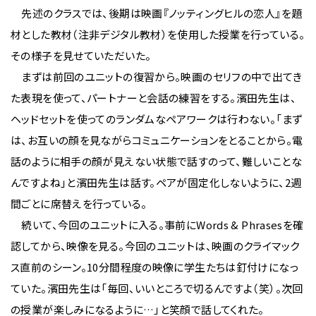
先述のクラスでは、後期は映画『ノッティングヒルの恋人』を題
材とした教材（注非デジタル教材）を使用した授業を行っている。
その様子を見せていただいた。
まずは前回のユニットの復習から。映画のセリフの中で出てき
た表現を使って、パートナーと会話の練習をする。濱田先生は、
ヘッドセットを使ってのランダムなペアワークは行わない。「まず
は、お互いの顔を見ながらコミュニケーションをとることから。電
話のように相手の顔が見えない状態で話すのって、難しいことな
んですよね」と濱田先生は話す。ペアが固定化しないように、2週
間ごとに席替えを行っている。
続いて、今回のユニットに入る。事前にWords & Phrasesを確
認してから、映像を見る。今回のユニットは、映画のクライマック
ス直前のシーン。10分間程度の映像に学生たちは釘付けになっ
ていた。濱田先生は「毎回、いいところで切るんですよ（笑）。次回
の授業が楽しみになるように…」と笑顔で話してくれた。