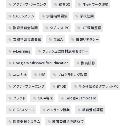
アクティブ・ラーニング
教育DX
ネットワーク環境
CALLシステム
学習指導要領
学校訪問
教育委員会訪問
タブレットPC
ICT環境整備
次期学習指導要領
生成AI
情報リテラシー
e-Learning
フラッシュ型教材活用セミナー
Google Workspace for Education
教員研修
コロナ禍
LMS
プログラミング教育
アクティブラーニング
BYOD
今から始めるタブレットPC
クラウド
GIGA端末
Google Jamboard
GIGAスクール
オンライン授業
教員養成課程
授業支援システム
教育委員会を訪ねて