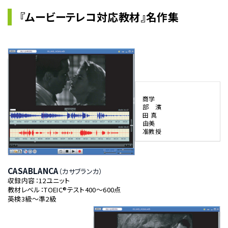
『ムービーテレコ対応教材』名作集
商学
部 濱
田 真
由美
准教授
CASABLANCA
（カサブランカ）
収録内容：12ユニット
教材レベル：TOEIC®テスト400～600点
英検3級～準2級