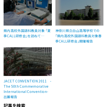
県内高校外国語科教員対象 「夏
神奈川県立白山高等学校での
季CALL研修会」を訪ねて…
「県内高校外国語科教員対象春
季CALL研修会」開催報告
JACET CONVENTION 2011 -
The 50th Commemorative
International Convention-
出展報告
記事を検索