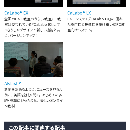
CaLabo® EX
CaLabo® LX
全国のCALL教室のうち、2教室に1教
CALLシステム『CaLabo EX』の 優れ
室は使われている『CaLabo EX』。 す
た操作性と先進性を受け継いだPC教
っきりしたデザインと新しい機能と共
室向けシステム。
に、バージョンアップ！
ABLish®
新聞を眺めるように、ニュースを見るよ
うに、 英語を読む・聞く。 はじめての多
読・多聴にぴったりな、 優しいオンライ
ン教材
この記事に関連する記事