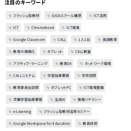
注目のキーワード
フラッシュ型教材
GIGAスクール構想
ICT活用
ICT
Chromebook
ICT環境
Google Classroom
CALL
1人1台
英語教育
教育の情報化
タブレット
CALL教室
アクティブ・ラーニング
教育DX
ネットワーク環境
CALLシステム
学習指導要領
学校訪問
教育委員会訪問
タブレットPC
ICT環境整備
次期学習指導要領
生成AI
情報リテラシー
e-Learning
フラッシュ型教材活用セミナー
Google Workspace for Education
教員研修