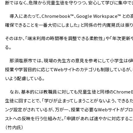
断ではなく、危険から児童生徒を守りつつ、安心して学びに集中で
導入にあたって、Chromebook™、Google Workspa
確保できることを一番大切にしました」と同係の竹内寛晃氏は振り
そのほか、「端末利用の時間帯を調整できる柔軟性」や「年次更
る。
那須塩原市では、現場の先生方の意見を参考にして小学生は6時か
授業や学習目的に応じてWebサイトのカテゴリも制限しているが
いよう配慮している。
なお、基本的には教職員に対しても児童生徒と同様のChrome
生徒に回すことで、「学びが止まってしまうことがないよう、でき
ング設定がされているが、万が一、授業で必要なWebサイトがブロッ
ストへの反映を行う仕組みだ。「申請があれば速やかに対応するこ
（竹内氏）