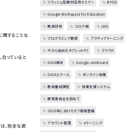
フラッシュ型教材活用セミナー
BYOD
Google Workspace for Education
教員研修
コロナ禍
LMS
に関することな
プログラミング教育
アクティブラーニング
今から始めるタブレットPC
クラウド
し合っていると
GIGA端末
Google Jamboard
GIGAスクール
オンライン授業
教員養成課程
授業支援システム
教育委員会を訪ねて
2020年に向けたICT環境整備
アカウント管理
eラーニング
グは、完全な遮