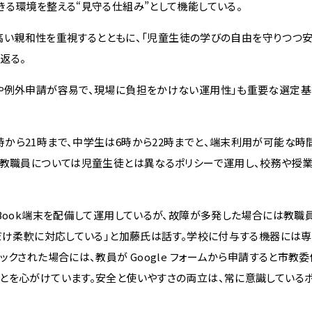
きる環境を整える“見守る仕組み”として機能している。
ce™ との高い親和性を重視するとともに、「児童生徒の学びの自由を守りつ
返る。
新や例外申請が容易で、現場に負担をかけない運用性」も重要な選定基
ら21時まで、中学生は6時から22時までと、端末利用が可能な時
、教職員については児童生徒とは異なるポリシーで運用し、校務や授
Book端末を配備して運用しているが、故障が多発した場合には教職
るだけ柔軟に対応している」と加藤氏は話す。学校に付与する機器には専
クされた場合には、教員が Google フォームから申請すると市教
とを心がけています。安全と使いやすさの両立は、常に意識しているポ