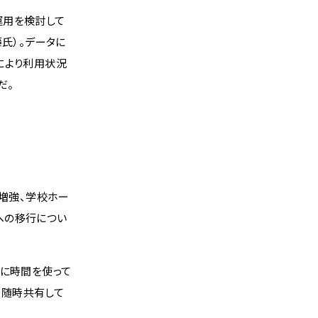
運用を検討して
氏）。データに
により利用状況
だ。
増強、学校ホー
への移行につい
りに時間を使って
、随時共有して