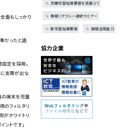
次期学習指導要領を見据えて
情報リテラシー連続セミナー
つ安全面もしっかり
新学習指導要領
情報活用能力
準だったと語
協力企業
間設定を採用。
業に支障が出な
員の端末を児童
用のフィルタリ
委側がホワイトリ
イントです」