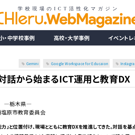
小・中学校事例
高校・大学事例
イベントレ
Gemini
Google Workspace for Educaion
Instagr
話から始まるICT運用と教育DX
―栃木県―
須塩原市教育委員会
能力」と位置付け、現場とともに教育DXを推進してきた。対話を基