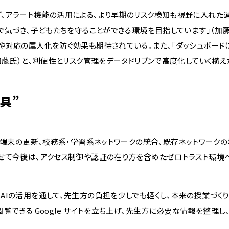
、アラート機能の活用による、より早期のリスク検知も視野に入れた
で気づき、子どもたちを守ることができる環境を目指しています」（加藤
や対応の属人化を防ぐ効果も期待されている。また、「ダッシュボード
加藤氏）と、利便性とリスク管理をデータドリブンで高度化していく構え
具”
台端末の更新、校務系・学習系ネットワークの統合、既存ネットワークの
せて今後は、アクセス制御や認証の在り方を含めたゼロトラスト環境
Iの活用を通して、先生方の負担を少しでも軽くし、本来の授業づく
できる Google サイトを立ち上げ、先生方に必要な情報を整理し