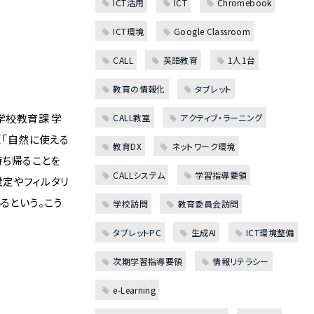
ICT活用
ICT
Chromebook
ICT環境
Google Classroom
CALL
英語教育
1人1台
教育の情報化
タブレット
学校教育課 学
CALL教室
アクティブ・ラーニング
く「自然に使える
教育DX
ネットワーク環境
持ち帰ることを
CALLシステム
学習指導要領
定やフィルタリ
るという。こう
学校訪問
教育委員会訪問
タブレットPC
生成AI
ICT環境整備
次期学習指導要領
情報リテラシー
e-Learning