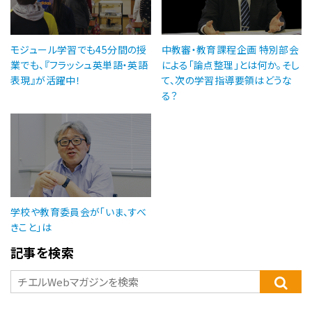
モジュール学習でも45分間の授
中教審・教育課程企画 特別部会
業でも、『フラッシュ英単語・英語
による「論点整理」とは何か。そし
表現』が活躍中！
て、次の学習指導要領はどうな
る？
学校や教育委員会が「いま、すべ
きこと」は
記事を検索