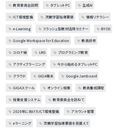
教育委員会訪問
タブレットPC
生成AI
ICT環境整備
次期学習指導要領
情報リテラシー
e-Learning
フラッシュ型教材活用セミナー
BYOD
Google Workspace for Education
教員研修
コロナ禍
LMS
プログラミング教育
アクティブラーニング
今から始めるタブレットPC
クラウド
GIGA端末
Google Jamboard
GIGAスクール
オンライン授業
教員養成課程
授業支援システム
教育委員会を訪ねて
2020年に向けたICT環境整備
アカウント管理
eラーニング
次期学習指導要領を見据えて