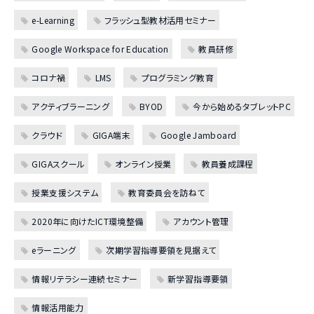
e-Learning
フラッシュ型教材活用セミナー
Google Workspace for Education
教員研修
コロナ禍
LMS
プログラミング教育
アクティブラーニング
BYOD
今から始めるタブレットPC
クラウド
GIGA端末
Google Jamboard
GIGAスクール
オンライン授業
教員養成課程
授業支援システム
教育委員会を訪ねて
2020年に向けたICT環境整備
アカウント管理
eラーニング
次期学習指導要領を見据えて
情報リテラシー連続セミナー
新学習指導要領
情報活用能力