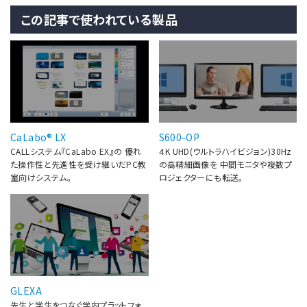
この記事で使われている製品
CaLabo® LX
S600-OP
CALLシステム『CaLabo EX』の 優れ
４K UHD(ウルトラハイビジョン)30Hz
た操作性と先進性を受け継いだPC教
の高精細画像を 中間モニタや複数プ
室向けシステム。
ロジェクターにも転送。
GLEXA
先生と学生をつなぐ学内プラットフォ