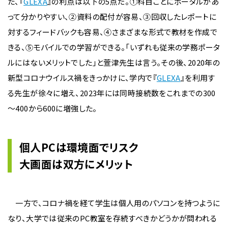
た、『
GLEXA
』の利点は以下の5点だ。①科目ごとにポータルがあ
って分かりやすい、②資料の配付が容易、③回収したレポートに
対するフィードバックも容易、④さまざまな形式で教材を作成で
きる、⑤モバイルでの学習ができる。「いずれも従来の学務ポータ
ルにはないメリットでした」と萱津先生は言う。その後、2020年の
新型コロナウイルス禍をきっかけに、学内で『
GLEXA
』を利用す
る先生が徐々に増え、2023年には同時接続数をこれまでの300
～400から600に増強した。
個人PCは環境面でリスク
大画面は双方にメリット
一方で、コロナ禍を経て学生は個人用のパソコンを持つように
なり、大学では従来のPC教室を存続すべきかどうかが問われる