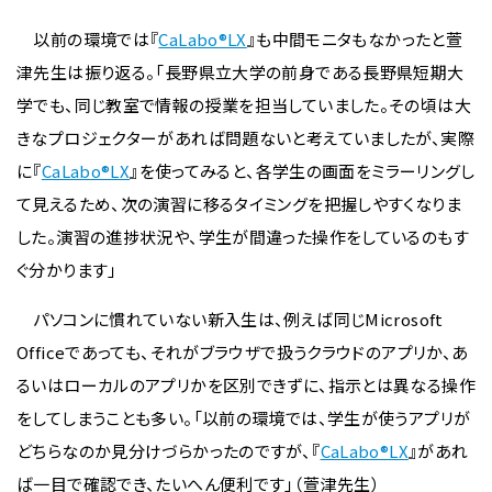
以前の環境では『
CaLabo®LX
』も中間モニタもなかったと萱
津先生は振り返る。「長野県立大学の前身である長野県短期大
学でも、同じ教室で情報の授業を担当していました。その頃は大
きなプロジェクターがあれば問題ないと考えていましたが、実際
に『
CaLabo®LX
』を使ってみると、各学生の画面をミラーリングし
て見えるため、次の演習に移るタイミングを把握しやすくなりま
した。演習の進捗状況や、学生が間違った操作をしているのもす
ぐ分かります」
パソコンに慣れていない新入生は、例えば同じMicrosoft
Officeであっても、それがブラウザで扱うクラウドのアプリか、あ
るいはローカルのアプリかを区別できずに、指示とは異なる操作
をしてしまうことも多い。「以前の環境では、学生が使うアプリが
どちらなのか見分けづらかったのですが、『
CaLabo®LX
』があれ
ば一目で確認でき、たいへん便利です」（萱津先生）