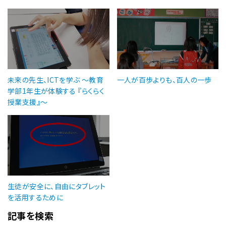
未来の先生、ICTを学ぶ 〜教育
一人が百歩よりも、百人の一歩
学部1年生が体験する 『らくらく
授業支援』〜
生徒が安全に、自由にタブレット
を活用するために
記事を検索