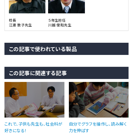
校長
５年生担任
江渡 敦子先生
川越 俊和先生
この記事で使われている製品
この記事に関連する記事
これで、子供も先生も、社会科が
自分でグラフを操作し、読み解く
好きになる！
力を伸ばす