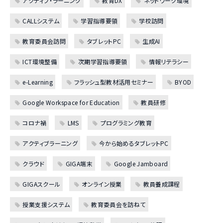
アクティブ・ラーニング
教育DX
ネットワーク環境
CALLシステム
学習指導要領
学校訪問
教育委員会訪問
タブレットPC
生成AI
ICT環境整備
次期学習指導要領
情報リテラシー
e-Learning
フラッシュ型教材活用セミナー
BYOD
Google Workspace for Education
教員研修
コロナ禍
LMS
プログラミング教育
アクティブラーニング
今から始めるタブレットPC
クラウド
GIGA端末
Google Jamboard
GIGAスクール
オンライン授業
教員養成課程
授業支援システム
教育委員会を訪ねて