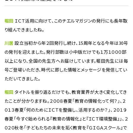
堀田
ＩＣＴ活用に向けて、このチエルマガジンの発行にも長年取
り組んできましたね。
川居
設立当初から年２回発行し続け、15周年となる今年は30号
の発刊を迎えました。発行部数は小中版だけでも１万１０００部
以上になり、全国の先生方へお届けしています。堀田先生には毎
号ご登場いただき、時代に即した情報とメッセージを発信してい
ただいてきました。
堀田
タイトルを振り返るだけでも、教育業界が大きく変化してき
たことが分かりますね。２００８春夏「教育の情報化って何？」、２
０１３春夏「何のためにＩＣＴを整備し、活用するのか？」、２０１９
春夏「今すぐ始められる『教育の情報化』と『ＩＣＴ環境整備』」、２
０２０秋冬「子どもたちの未来を拓く教育を『ＧＩＧＡスクール』で