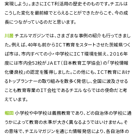
実現しよう」――。まさにＩＣＴ利活用の歴史そのものです。チエルは
こうした変化を最前線でとらえることができたからこそ、今の成
長につながっているのだと思います。
川居
チエルマガジンでは、さまざまな事例の紹介も行ってきまし
た。例えば、40年も前からＩＣＴ教育をスタートさせた茨城県つく
ば市は、市内すべての小・中学校にＩＣＴ環境を揃え、２０１６年
度には市内全52校がＪＡＥＴ（日本教育工学協会）の「学校情報
化優良校」の認定を獲得しました。この他にも、ＩＣＴ教育におけ
るトップランナーの取り組みを数多く発信し、全国に波及させる
ことも教育専業のＩＴ会社であるチエルならではの使命だと考
えています。
堀田
小学校や中学校は義務教育であり、どの自治体の学校に通
うかによって教育の水準が大きく異なるようではいけません。そ
の意味で、チエルマガジンを通じた情報発信により、各自治体の