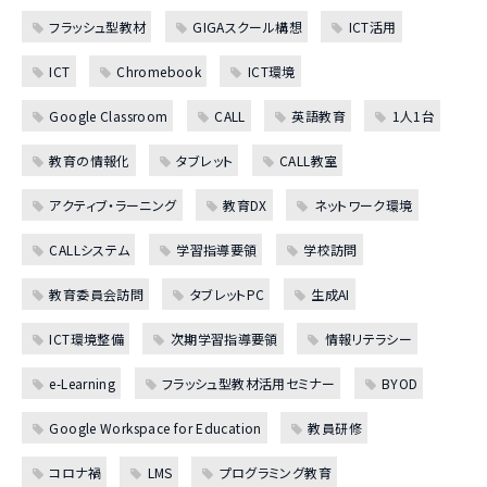
フラッシュ型教材
GIGAスクール構想
ICT活用
ICT
Chromebook
ICT環境
Google Classroom
CALL
英語教育
1人1台
教育の情報化
タブレット
CALL教室
アクティブ・ラーニング
教育DX
ネットワーク環境
CALLシステム
学習指導要領
学校訪問
教育委員会訪問
タブレットPC
生成AI
ICT環境整備
次期学習指導要領
情報リテラシー
e-Learning
フラッシュ型教材活用セミナー
BYOD
Google Workspace for Education
教員研修
コロナ禍
LMS
プログラミング教育