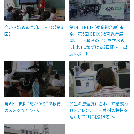
今から始めるタブレットＰＣ【第3
第14回 EDIX（教育総合展）東
回】
京 第6回 EDIX（教育総合展）
関西 ～教育の「今」を学べる、
「未来」に気づける3日間～ 出
展レポート
第６回「教師”総がかり”で教育
学生の熟達度に合わせて講義内
の未来を切りひらく」
容をアレンジ 〜 教材の特性を
活かして”耳”を鍛える 〜