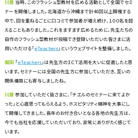
川居
当時、このフラッシュ型教材を広める活動として全国でセミ
ナーを開催しました。北海道から沖縄まで計40回以上開催する
中で、回を重ねるごとに口コミで参加者が増え続け、１００名を超
えることもありました。これをますます広めるために、先生たちの
自作のフラッシュ型教材が投稿でき登録いただいた皆さまに活
用いただける「
eTeachers
」というウェブサイトを整備しました。
堀田
「
eTeachers
」は先生方のＩＣＴ活用を大いに促進したと思
います。セミナーには全国の先生方に参加していただき、互いの
関係構築にも寄与しましたね。
川居
参加していただく皆さまに、「チエルのセミナーに来てよか
った」と心底思ってもらえるよう、ホスピタリティ精神を大事にし
て開催してきました。長年のお付き合いとなる各地の先生方は、
今でも当社を応援していただいており、非常にありがたく感じて
います。