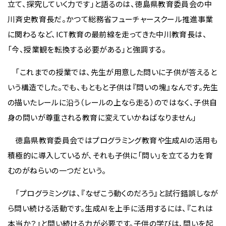
立て、探究していく力です」と語るのは、徳島県教育委員会の中
川斉史教育長だ。かつて総務省フューチャースクール推進事業
に関わるなど、ICT教育の最前線を走ってきた中川教育長は、
「今、授業観を転換する必要がある」と強調する。
「これまでの授業では、先生が用意した問いに子供が答えると
いう構造でした。でも、もともと子供は『問いの塊』なんです。先生
の描いたレールに沿う（レールの上なら走る）のではなく、子供自
身の問いが尊重される教育に変えていかねばなりません」
徳島県教育委員会ではプログラミング教育や生成AIの活用も
積極的に導入しているが、それも子供に「問い」を立てる力を育
むのがねらいの一つだという。
「プログラミングは、『なぜこう動くのだろう』と試行錯誤しなが
ら問い続ける活動です。生成AIを上手に活用するには、『これは
本当か？』と問い続ける力が必要です。子供の学びは、問いを起