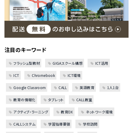
注目のキーワード
フラッシュ型教材
GIGAスクール構想
ICT活用
ICT
Chromebook
ICT環境
Google Classroom
CALL
英語教育
1人1台
教育の情報化
タブレット
CALL教室
アクティブ・ラーニング
教育DX
ネットワーク環境
CALLシステム
学習指導要領
学校訪問