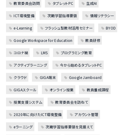
教育委員会訪問
タブレットPC
生成AI
ICT環境整備
次期学習指導要領
情報リテラシー
e-Learning
フラッシュ型教材活用セミナー
BYOD
Google Workspace for Education
教員研修
コロナ禍
LMS
プログラミング教育
アクティブラーニング
今から始めるタブレットPC
クラウド
GIGA端末
Google Jamboard
GIGAスクール
オンライン授業
教員養成課程
授業支援システム
教育委員会を訪ねて
2020年に向けたICT環境整備
アカウント管理
eラーニング
次期学習指導要領を見据えて