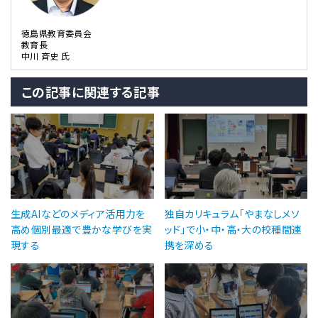
徳島県教育委員会
教育長
中川 斉史 氏
この記事に関連する記事
生成AIなどのメディア活用力を
独自カリキュラム「やまなしメソ
高め個別最適で豊かな学びを実
ッド」で小・中・高・大の校種間連
現する
携を深める