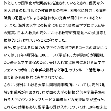
体としての国際化が戦略的に推進されているとされ、優秀な外
国人教員の採用などの教員体制の充実、国際化に対応した事務
職員の配置などによる事務体制の充実が図られつつあるとい
う。また、海外の大学との協定にもとづく交換留学プログラム等
の充実、日本人教員の海外における教育研究活動への参加等も
積極的に行われていることがわかった。
また、英語による授業のみで学位が取得できるコースの開設につ
いては、11年4月現在、106コース（学部16、大学院90）が開講し
た。優秀な学生確保のため、受け入れ重点国等における留学生
フェアへの参加、高等学校訪問など学生のリクルート活動等の
取り組みも積極的に実施されている。
さらに、海外における大学共同利用事務所についても、海外7地
域8事業所が開設され、わが国の大学の情報発信や学生募集を
行う大学のワンストップサービス業務などの支援体制が整った。
これらの効果もあり、留学生の受け入れについては、10年度末に