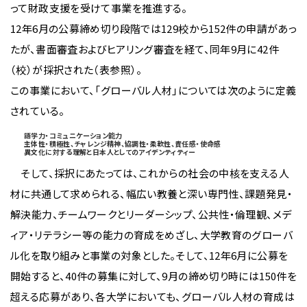
って財政支援を受けて事業を推進する。
12年6月の公募締め切り段階では129校から152件の申請があっ
たが、書面審査およびヒアリング審査を経て、同年9月に42件
（校）が採択された（表参照）。
この事業において、「グローバル人材」については次のように定義
されている。
語学力・コミュニケーション能力
主体性・積極性、チャレンジ精神、協調性・柔軟性、責任感・使命感
異文化に対する理解と日本人としてのアイデンティティー
そして、採択にあたっては、これからの社会の中核を支える人
材に共通して求められる、幅広い教養と深い専門性、課題発見・
解決能力、チームワークとリーダーシップ、公共性・倫理観、メデ
ィア・リテラシー等の能力の育成をめざし、大学教育のグローバ
ル化を取り組みと事業の対象とした。そして、12年6月に公募を
開始すると、40件の募集に対して、9月の締め切り時には150件を
超える応募があり、各大学においても、グローバル人材の育成は