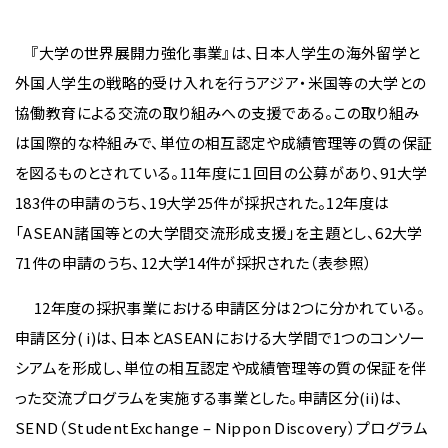
『大学の世界展開力強化事業』は、日本人学生の海外留学と
外国人学生の戦略的受け入れを行うアジア・米国等の大学との
協働教育による交流の取り組みへの支援である。この取り組み
は国際的な枠組みで、単位の相互認定や成績管理等の質の保証
を図るものとされている。11年度に１回目の公募があり、91大学
183件の申請のうち、19大学25件が採択された。12年度は
「ASEAN諸国等との大学間交流形成支援」を主題とし、62大学
71件の申請のうち、12大学14件が採択された（表参照）
12年度の採択事業における申請区分は2つに分かれている。
申請区分( i)は、日本とASEANにおける大学間で1つのコンソー
シアムを形成し、単位の相互認定や成績管理等の質の保証を伴
った交流プログラムを実施する事業とした。申請区分(ii)は、
SEND（StudentExchange – Nippon Discovery）プログラム