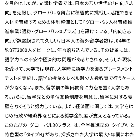
を目的としたが、文部科学省では、日本の若い世代の「内向き志
向」を克服し、グローバルな舞台に積極的に挑戦し、活躍できる
人材を育成するための体制整備として『グローバル人材育成推
進事業（通称・グローバル30プラス）』を設けている。「内向き志
向」が課題視されて久しい。日本人の海外留学者数は、04年の
約8万3000人をピークに、年々落ち込んでいる。その背景には、
語学力への不安や経済的な問題があるとされる。そうした現状
を受けて、大学では現在、入学時に語学力を測るプレースメント
テストを実施し、語学の授業をレベル別少人数教育で行うケース
が少なくない。また、留学前の準備教育に力点を置く大学もあ
る。さらに、留学先との単位互換制度を用意し、留学に対する障
壁をなくそうと努力している。また、経済面に関しては、大学をは
じめ行政や経済界などによる奨学金制度が支えとなっている。
このたびの「グローバル30プラス」は、全学推進型の「タイプA」と
特色型の「タイプB」があり、採択された大学は最大5年間にわた