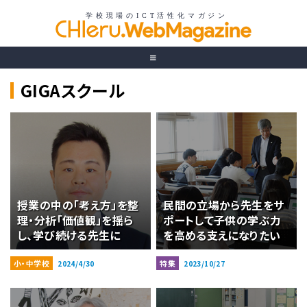
GIGAスクール
授業の中の「考え方」を整
民間の立場から先生をサ
理・分析「価値観」を揺ら
ポートして子供の学ぶ力
し、学び続ける先生に
を高める支えになりたい
小・中学校
特集
2024/4/30
2023/10/27