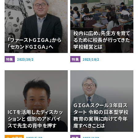
校内に広め、先生方を育て
「ファーストＧＩＧＡ」から
るために校長が行ってきた
「セカンドＧＩＧＡ」へ
学校経営とは
特集
特集
2023/10/2
2023/10/2
ＧＩＧＡスクール３年目ス
ICTを活用したディスカッ
タート 令和の日本型学校
ションと 個別のアドバイ
教育の実現に向けて今年
スで先生の背中を押す
度すべきことは