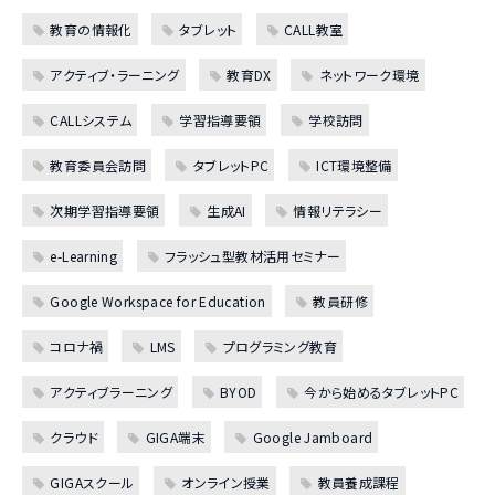
教育の情報化
タブレット
CALL教室
アクティブ・ラーニング
教育DX
ネットワーク環境
CALLシステム
学習指導要領
学校訪問
教育委員会訪問
タブレットPC
ICT環境整備
次期学習指導要領
生成AI
情報リテラシー
e-Learning
フラッシュ型教材活用セミナー
Google Workspace for Education
教員研修
コロナ禍
LMS
プログラミング教育
アクティブラーニング
BYOD
今から始めるタブレットPC
クラウド
GIGA端末
Google Jamboard
GIGAスクール
オンライン授業
教員養成課程