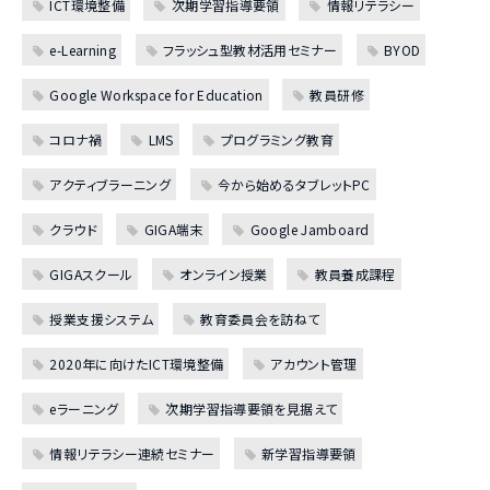
ICT環境整備
次期学習指導要領
情報リテラシー
e-Learning
フラッシュ型教材活用セミナー
BYOD
Google Workspace for Education
教員研修
コロナ禍
LMS
プログラミング教育
アクティブラーニング
今から始めるタブレットPC
クラウド
GIGA端末
Google Jamboard
GIGAスクール
オンライン授業
教員養成課程
授業支援システム
教育委員会を訪ねて
2020年に向けたICT環境整備
アカウント管理
eラーニング
次期学習指導要領を見据えて
情報リテラシー連続セミナー
新学習指導要領