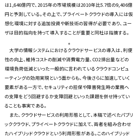
は1,646億円で、2015年の市場規模は2010年比5.7倍の9,406億
円と予測している。その上で、プライベートクラウドの導入には仮
想化環境に対する追加投資や新技術の習得が必要であり、ユー
ザは目的指向を持って導入することが重要と同社は指摘する。
＊
大学の情報システムにおけるクラウドサービスの導入は、利便
性の向上、維持コストの削減や消費電力量、CO2排出量などの
環境負荷低減といった一般的に言われているクラウドコンピュ
ーティングの効用実現という面からも、今後さらに加速していく
要素がある一方で、セキュリティの担保や障害発生時の業務へ
の支障をどう回避するか支障回避といった課題を併せ持ってい
ることも事実である。
また、クラウドサービスの利用形態として、本稿で述べたパブリ
ッククラウド、プライベートクラウドに加えて、両者を組み合わせ
たハイブリッドクラウドという利用形態がある。このハイブリッド