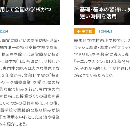
活用して全国の学校がつ
基礎・基本の習得に、
短い時間を活用
11/14
小・中学校
2014/4/1
、聴覚に障がいのある幼児・児童・
練馬区立中村西小学校では、20
県内唯一の特別支援学校である。
ラッシュ基礎・基本』や『フラッ
、福岡県を除けば聴覚障がい特別
字ドリル』を全教室に導入。
下、聾学校）は、各県に１、２校しか
『チエルマガジン2012年秋冬
め、専門性の継承は大きな課題とな
が、それから約１年半が経過し
０１３年度から、文部科学省の「特別
が起きているだろうか。
トワーク構築事業」を受け、県の枠
的な取り組みを行い、専門性の向
を目指した授業づくりの研修を進
に、いくつかの研修を終え、その後、
各聾学校で実践的な取り組みが始
ICTの活用を中心とした交流や授業
みを紹介しよう。