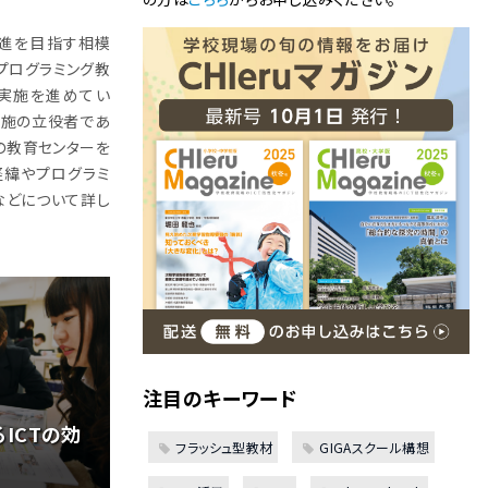
進を目指す相模
にプログラミング教
実施を進めてい
実施の立役者であ
の教育センターを
経緯やプログラミ
などについて詳し
注目のキーワード
ICTの効
フラッシュ型教材
GIGAスクール構想