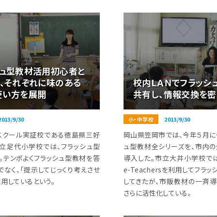
シュ型教材活用初心者と
、それぞれに味のある
校内ＬＡＮでフラッシ
使い方を展開
共有し、情報交換を密
2013/9/30
小・中学校
2013/9/30
スクール実証校である徳島県三好
岡山県笠岡市では、今年５月に
立足代小学校では、フラッシュ型
ュ型教材全シリーズを、市内
。テンポよくフラッシュ型教材を答
導入した。市立大井小学校で
でなく、「提示してじっくり考えさせ
e-Teachersを利用してフラ
用しているという。
してきたが、市販教材の一斉
さらに活性化している。