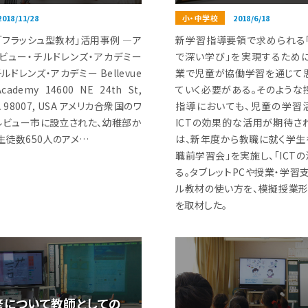
2018/11/28
小・中学校
2018/6/18
「フラッシュ型教材」活用事例 ―ア
新学習指導要領で求められる
ルビュー・チルドレンズ・アカデミー
で深い学び」を実現するため
ドレンズ・アカデミー Bellevue
業で児童が協働学習を通じて
 Academy 14600 NE 24th St,
ていく必要がある。そのような
 WA 98007, USA アメリカ合衆国のワ
指導においても、児童の学習
ルビュー市に設立された、幼稚部か
ICTの効果的な活用が期待さ
生徒数650人のアメ…
は、新年度から教職に就く学生
職前学習会」を実施し、「ICT
る。タブレットPCや授業・学習
ル教材の使い方を、模擬授業
を取材した。
修について教師としての