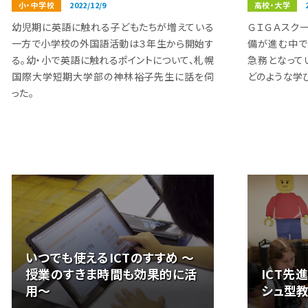
小・中学校
2022/12/9
高校・大学
幼児期に英語に触れる子どもたちが増えている
ＧＩＧＡスク
一方で小学校の外国語活動は３年生から開始す
備が進む中で
る。幼・小で英語に触れるポイントについて、札幌
急務となって
国際大学短期大学部の神林裕子先生に話を伺
どのような学
った。
いつでも使えるICTのすすめ ～
授業のすきま時間も効果的に活
ICT先
用～
シュ型