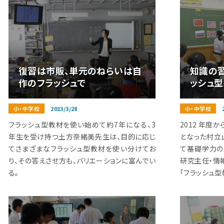
復習は市販、単元のねらいは自
知識の
作のフラッシュで
ッシュ
小・中学校
2013/3/28
小・中学校
フラッシュ型教材を使い始めて約7年になる、3
2012 年
年生を受け持つ土方奈緒美先生は、目的に応じ
となった村立
てさまざまなフラッシュ型教材を使い分けてお
て基礎学力の
り、その答えさせ方も、バリエーションに富んでい
研究主任・情
る。
「フラッシュ