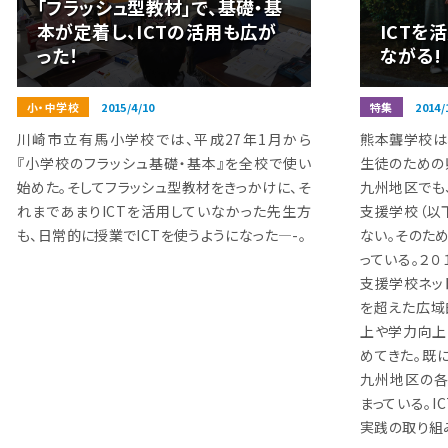
「フラッシュ型教材」で、基礎・基
本が定着し、ICTの活用も広が
ICTを
った！
ながる!
小・中学校
2015/4/10
特集
2014/
川崎市立有馬小学校では、平成27年1月から
熊本聾学校は
『小学校のフラッシュ基礎・基本』を全校で使い
生徒のための
始めた。そしてフラッシュ型教材をきっかけに、そ
九州地区でも
れまであまりICTを活用していなかった先生方
支援学校（以
も、日常的に授業でICTを使うようになった­­­­—-。
ない。そのた
っている。２
支援学校ネッ
を超えた広域
上や学力向上
めてきた。既
九州地区の
まっている。
実践の取り組