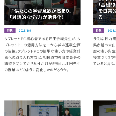
「基礎的
子供たちの学習意欲が高まり、
を日常
「対話的な学び」が活性化！
る
特集
2018/1/9
特集
2018/
タブレットＰＣ初心者である坪田沙織先生が、タ
多彩な校内研
ブレットＰＣの活用方法を一から学ぶ連載企画
県赤磐市立山
の後編。タブレットＰＣの簡単な使い方や授業計
歴の浅い先生
画への取り入れ方など、相模原市教育委員会の
授業づくりや
講習を受けてから約４か月が経過し、坪田先生
ていると言う。
の授業はどのように変化したのだろうか。