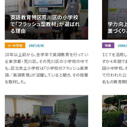
英語教育特区荒川区の小学校
で「フラッシュ型教材」が選ばれ
学力向
る理由
業づくり
小・中学校
2017/4/25
特集
2016/
10年以上前から、全学年で英語教育を行ってい
ＩＣＴを活用
る東京都・荒川区。その荒川区の小学校の中で
ずか４年間で
も、区立赤土小学校は『小学校のフラッシュ英単
田小中学校。
語／英語表現』が活躍していると聞き、その授業
で行われた公
を取材した。
名もの教育関