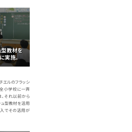
ュ型教材を
に実施。
チエルのフラッシ
の全小学校に一斉
は、それ以前から
ッシュ型教材を活用
導入でその活用が