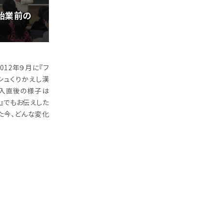
始業前の
12年９月に『フ
シュくりかえし漢
導入直後の様子は
号』でもお伝えした
た今、どんな変化