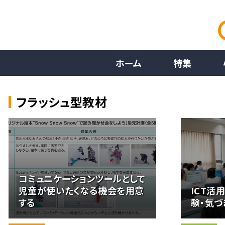
ホーム
特集
フラッシュ型教材
コミュニケーションツールとして
児童が使いたくなる機会を用意
ICT活
する
験・気づ