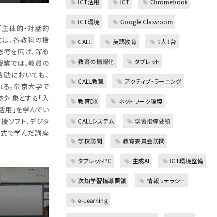
ICT活用
ICT
Chromebook
ICT環境
Google Classroom
「主体的・対話的
には、各教科の授
CALL
英語教育
1人1台
思考を広げ、深め
教育の情報化
タブレット
授業では、教員の
活動においても、
CALL教室
アクティブ・ラーニング
れる。帝京大学で
を対象とする「入
教育DX
ネットワーク環境
の活用」を学んでい
支援ソフト、デジタ
CALLシステム
学習指導要領
形式で学んだ講座
学校訪問
教育委員会訪問
タブレットPC
生成AI
ICT環境整備
次期学習指導要領
情報リテラシー
e-Learning