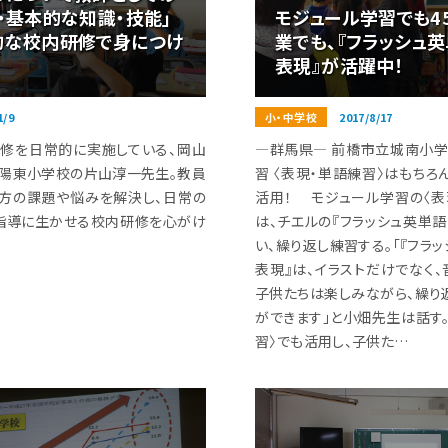
・基本的な知識・技能」
モジュール学習でも4
的な校内研修で身につけ
業でも、『フラッシュ
表現』が活躍中！
1/9
小・中学校
2017/8/17
修を日常的に実施している、岡山
―群馬県― 前橋市立城南小学
陽東小学校の片山淳一先生。教員
習 〈表現・単語練習〉はもちろ
方の課題や悩みを解決し、日常の
活用！ モジュール学習の〈表
指導に生かせる校内研修を心がけ
は、チエルの『フラッシュ英単語
い、繰り返し練習する。「『フラ
表現』は、イラストだけでなく、
子供たちは楽しみながら、繰り
ができます」と小畑先生は話す。
習〉でも活用し、子供た…