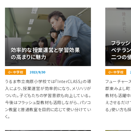
フラッ
効率的な授業運営と学習効果
ベテラン
の高まりに魅力
二つの
小・中学校
2013/9/30
小・中学校
うるま市立南原小学校では『InterCLASS』の導
フューチャー
入により、授業運営が効率的になり、メリハリが
郡東みよし町
ついた。子どもたちの学習意欲も向上している。
教材も活躍中
今後はフラッシュ型教材も活用しながら、パソコ
えさせるだけ
ン教室と普通教室を目的に応じて使い分けてい
る」使い方も採
く。