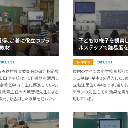
習得、定着に役立つフラ
子どもの様子を観察し
型教材
ルステップで難易度
2013/3/28
小・中学校
2013/3/28
度から恩納村教育委員会の研究指定校
市内のすべての小学校（6校）に
山田小学校は、ICT 機器を活用し
シュ基礎・基本』を導入した、
定着と学力向上に邁進している。
立狛江第五小学校では、若い
報教育主任の大城智紀先生による
テランの先生もその効果を実
型教材」を活用した授業を訪ねた。
用している。