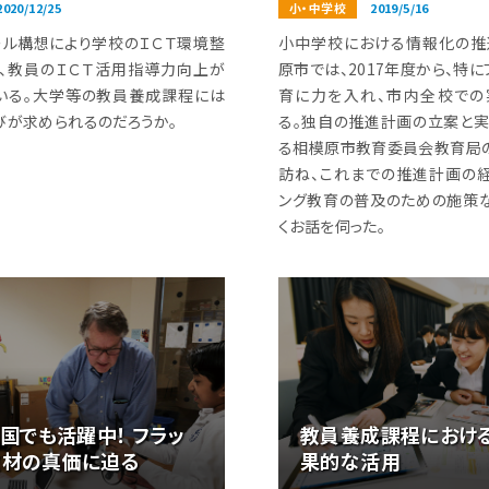
2020/12/25
小・中学校
2019/5/16
ール構想により学校のＩＣＴ環境整
小中学校における情報化の推
、教員のＩＣＴ活用指導力向上が
原市では、2017年度から、特
いる。大学等の教員養成課程には
育に力を入れ、市内全校での
びが求められるのだろうか。
る。独自の推進計画の立案と
る相模原市教育委員会教育局
訪ね、これまでの推進計画の
ング教育の普及のための施策
くお話を伺った。
進国でも活躍中！ フラッ
教員養成課程における
教材の真価に迫る
果的な活用