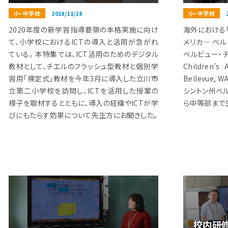
小・中学校
2018/11/28
小・中学校
2020年度の新学習指導要領の本格実施に向け
海外における
て、小学校におけるICTの導入と活用が急がれ
メリカ― ベ
ている。 本特集では、ICT活用のためのデジタル
ベルビュー・チル
教材として、チエルのフラッシュ型教材と個別学
Children’s
習用「検定式」教材を今年3月に導入した立川市
Bellevue,
立第二小学校を訪問し、ICTを活用した授業の
シントン州ベ
様子を取材するとともに、導入の経緯やICTが学
ら中等部まで
びにもたらす効果について先生方にお聞きした。
校内研