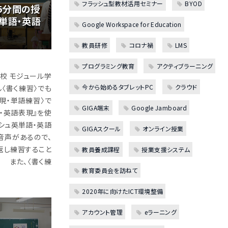
フラッシュ型教材活用セミナー
BYOD
5分間の授
英単語・英語
Google Workspace for Education
教員研修
コロナ禍
LMS
プログラミング教育
アクティブラーニング
校 モジュール学
今から始めるタブレットPC
クラウド
ん〈書く練習〉でも
現・単語練習〉で
GIGA端末
Google Jamboard
・英語表現』を使
ッシュ英単語・英語
GIGAスクール
オンライン授業
音声があるので、
返し練習すること
教員養成課程
授業支援システム
 また、〈書く練
教育委員会を訪ねて
2020年に向けたICT環境整備
アカウント管理
eラーニング