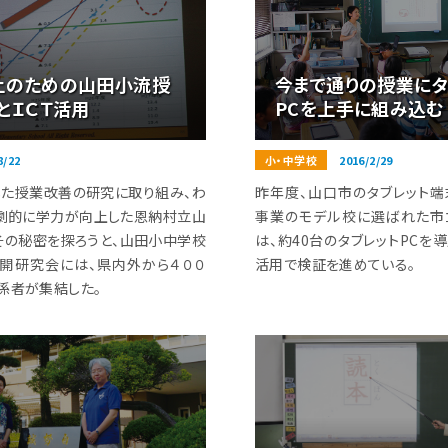
上のための山田小流授
今まで通りの授業にタ
とＩＣＴ活用
PCを上手に組み込む
8/22
小・中学校
2016/2/29
した授業改善の研究に取り組み、わ
昨年度、山口市のタブレット
劇的に学力が向上した恩納村立山
事業のモデル校に選ばれた市
その秘密を探ろうと、山田小中学校
は、約40台のタブレットPCを
開研究会には、県内外から４００
活用で検証を進めている。
係者が集結した。